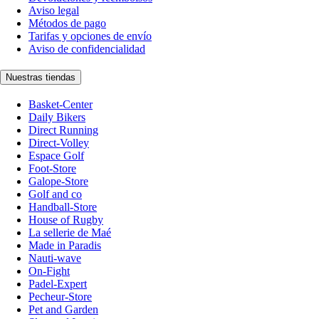
Aviso legal
Métodos de pago
Tarifas y opciones de envío
Aviso de confidencialidad
Nuestras tiendas
Basket-Center
Daily Bikers
Direct Running
Direct-Volley
Espace Golf
Foot-Store
Galope-Store
Golf and co
Handball-Store
House of Rugby
La sellerie de Maé
Made in Paradis
Nauti-wave
On-Fight
Padel-Expert
Pecheur-Store
Pet and Garden