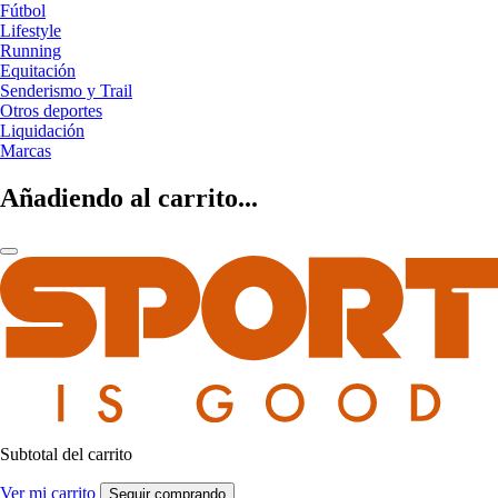
Fútbol
Lifestyle
Running
Equitación
Senderismo y Trail
Otros deportes
Liquidación
Marcas
Añadiendo al carrito...
Subtotal del carrito
Ver mi carrito
Seguir comprando