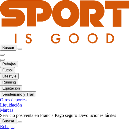
Buscar
Rebajas
Fútbol
Lifestyle
Running
Equitación
Senderismo y Trail
Otros deportes
Liquidación
Marcas
Servicio postventa en Francia
Pago seguro
Devoluciones fáciles
Buscar
Rebajas