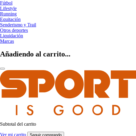
Fútbol
Lifestyle
Running
Equitación
Senderismo y Trail
Otros deportes
Liquidación
Marcas
Añadiendo al carrito...
Subtotal del carrito
Ver mi carrito
Seguir comprando