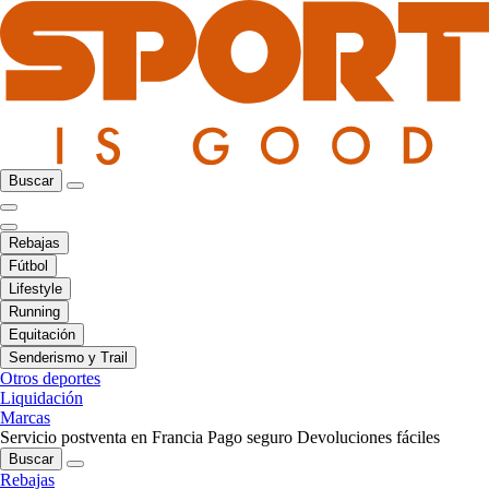
Buscar
Rebajas
Fútbol
Lifestyle
Running
Equitación
Senderismo y Trail
Otros deportes
Liquidación
Marcas
Servicio postventa en Francia
Pago seguro
Devoluciones fáciles
Buscar
Rebajas