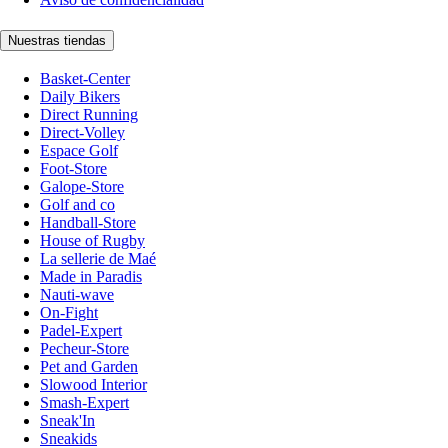
Nuestras tiendas
Basket-Center
Daily Bikers
Direct Running
Direct-Volley
Espace Golf
Foot-Store
Galope-Store
Golf and co
Handball-Store
House of Rugby
La sellerie de Maé
Made in Paradis
Nauti-wave
On-Fight
Padel-Expert
Pecheur-Store
Pet and Garden
Slowood Interior
Smash-Expert
Sneak'In
Sneakids