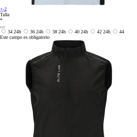
+-2
Talla
*
34
24h
36
24h
38
24h
40
24h
42
24h
44
Este campo es obligatorio