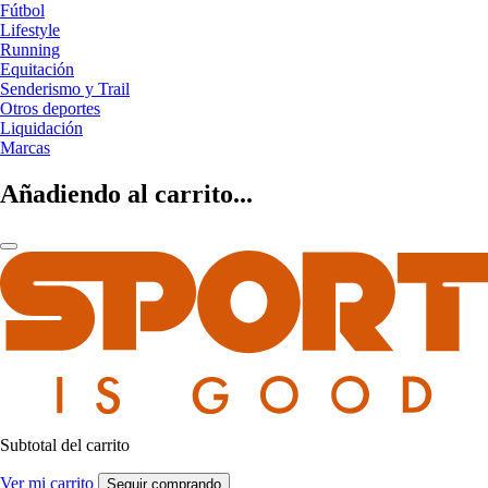
Fútbol
Lifestyle
Running
Equitación
Senderismo y Trail
Otros deportes
Liquidación
Marcas
Añadiendo al carrito...
Subtotal del carrito
Ver mi carrito
Seguir comprando