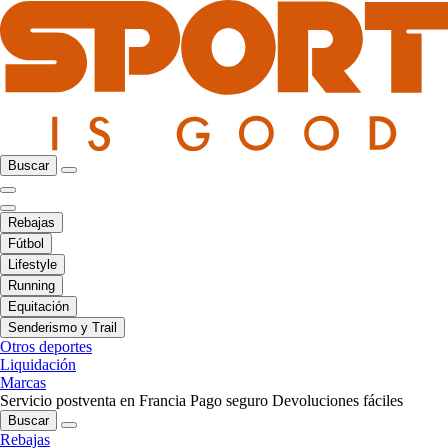
Buscar
Rebajas
Fútbol
Lifestyle
Running
Equitación
Senderismo y Trail
Otros deportes
Liquidación
Marcas
Servicio postventa en Francia
Pago seguro
Devoluciones fáciles
Buscar
Rebajas