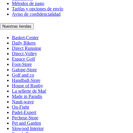
Métodos de pago
Tarifas y opciones de envío
Aviso de confidencialidad
Nuestras tiendas
Basket-Center
Daily Bikers
Direct Running
Direct-Volley
Espace Golf
Foot-Store
Galope-Store
Golf and co
Handball-Store
House of Rugby
La sellerie de Maé
Made in Paradis
Nauti-wave
On-Fight
Padel-Expert
Pecheur-Store
Pet and Garden
Slowood Interior