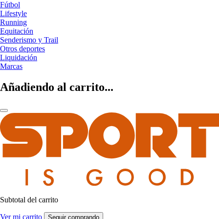
Fútbol
Lifestyle
Running
Equitación
Senderismo y Trail
Otros deportes
Liquidación
Marcas
Añadiendo al carrito...
Subtotal del carrito
Ver mi carrito
Seguir comprando