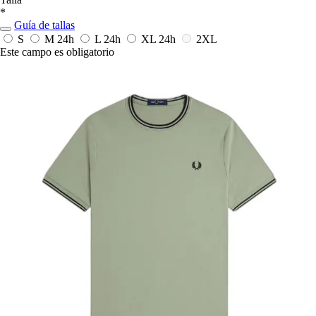
*
Guía de tallas
S
M
24h
L
24h
XL
24h
2XL
Este campo es obligatorio