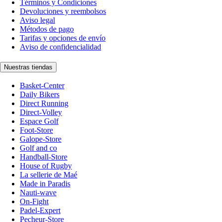
Términos y Condiciones
Devoluciones y reembolsos
Aviso legal
Métodos de pago
Tarifas y opciones de envío
Aviso de confidencialidad
Nuestras tiendas
Basket-Center
Daily Bikers
Direct Running
Direct-Volley
Espace Golf
Foot-Store
Galope-Store
Golf and co
Handball-Store
House of Rugby
La sellerie de Maé
Made in Paradis
Nauti-wave
On-Fight
Padel-Expert
Pecheur-Store