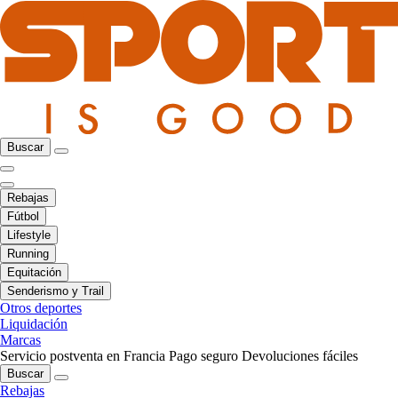
Buscar
Rebajas
Fútbol
Lifestyle
Running
Equitación
Senderismo y Trail
Otros deportes
Liquidación
Marcas
Servicio postventa en Francia
Pago seguro
Devoluciones fáciles
Buscar
Rebajas