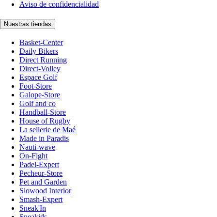
Aviso de confidencialidad
Nuestras tiendas
Basket-Center
Daily Bikers
Direct Running
Direct-Volley
Espace Golf
Foot-Store
Galope-Store
Golf and co
Handball-Store
House of Rugby
La sellerie de Maé
Made in Paradis
Nauti-wave
On-Fight
Padel-Expert
Pecheur-Store
Pet and Garden
Slowood Interior
Smash-Expert
Sneak'In
Sneakids