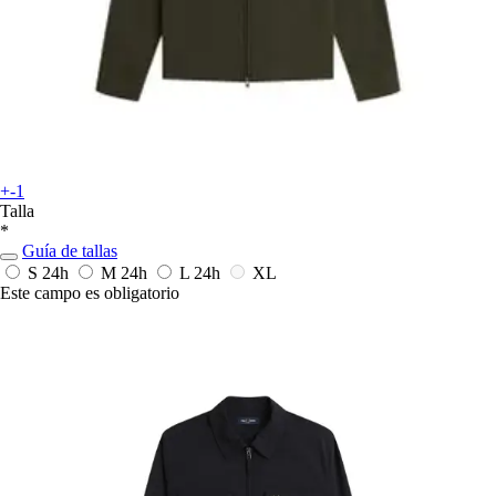
+-1
Talla
*
Guía de tallas
S
24h
M
24h
L
24h
XL
Este campo es obligatorio