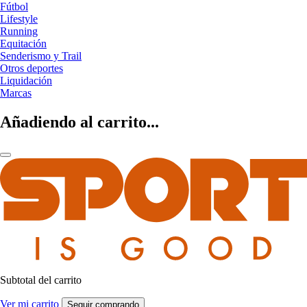
Fútbol
Lifestyle
Running
Equitación
Senderismo y Trail
Otros deportes
Liquidación
Marcas
Añadiendo al carrito...
Subtotal del carrito
Ver mi carrito
Seguir comprando