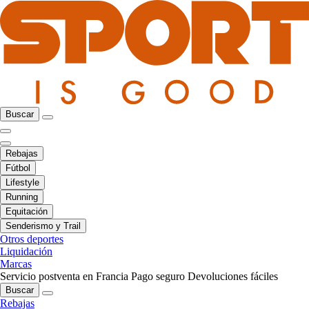
Buscar
Rebajas
Fútbol
Lifestyle
Running
Equitación
Senderismo y Trail
Otros deportes
Liquidación
Marcas
Servicio postventa en Francia
Pago seguro
Devoluciones fáciles
Buscar
Rebajas