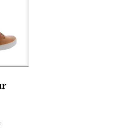
ur
l.