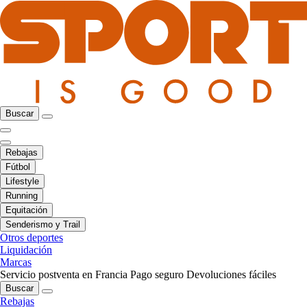
Buscar
Rebajas
Fútbol
Lifestyle
Running
Equitación
Senderismo y Trail
Otros deportes
Liquidación
Marcas
Servicio postventa en Francia
Pago seguro
Devoluciones fáciles
Buscar
Rebajas