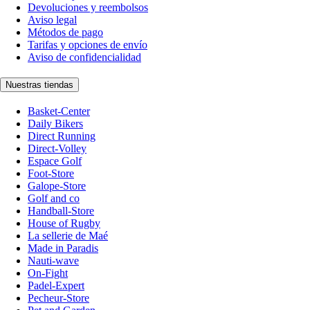
Devoluciones y reembolsos
Aviso legal
Métodos de pago
Tarifas y opciones de envío
Aviso de confidencialidad
Nuestras tiendas
Basket-Center
Daily Bikers
Direct Running
Direct-Volley
Espace Golf
Foot-Store
Galope-Store
Golf and co
Handball-Store
House of Rugby
La sellerie de Maé
Made in Paradis
Nauti-wave
On-Fight
Padel-Expert
Pecheur-Store