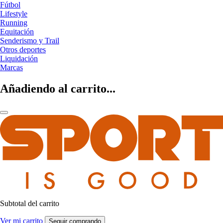
Fútbol
Lifestyle
Running
Equitación
Senderismo y Trail
Otros deportes
Liquidación
Marcas
Añadiendo al carrito...
Subtotal del carrito
Ver mi carrito
Seguir comprando