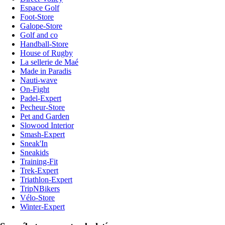
Espace Golf
Foot-Store
Galope-Store
Golf and co
Handball-Store
House of Rugby
La sellerie de Maé
Made in Paradis
Nauti-wave
On-Fight
Padel-Expert
Pecheur-Store
Pet and Garden
Slowood Interior
Smash-Expert
Sneak'In
Sneakids
Training-Fit
Trek-Expert
Triathlon-Expert
TripNBikers
Vélo-Store
Winter-Expert