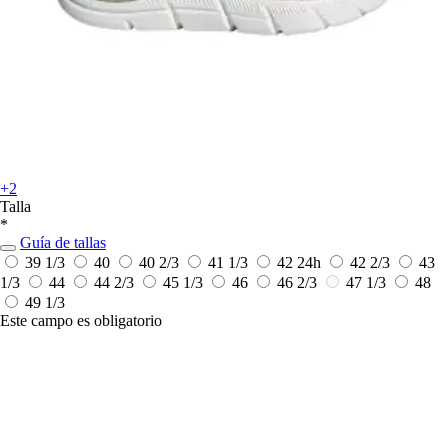
+2
Talla
*
Guía de tallas
39 1/3
40
40 2/3
41 1/3
42
24h
42 2/3
43
1/3
44
44 2/3
45 1/3
46
46 2/3
47 1/3
48
49 1/3
Este campo es obligatorio