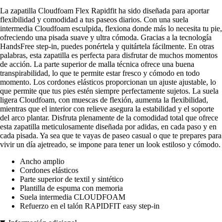
La zapatilla Cloudfoam Flex Rapidfit ha sido diseñada para aportar
flexibilidad y comodidad a tus paseos diarios. Con una suela
intermedia Cloudfoam esculpida, flexiona donde más lo necesita tu pie,
ofreciendo una pisada suave y ultra cómoda. Gracias a la tecnología
HandsFree step-in, puedes ponértela y quitártela fácilmente. En otras
palabras, esta zapatilla es perfecta para disfrutar de muchos momentos
de acción. La parte superior de malla técnica ofrece una buena
transpirabilidad, lo que te permite estar fresco y cómodo en todo
momento. Los cordones elásticos proporcionan un ajuste ajustable, lo
que permite que tus pies estén siempre perfectamente sujetos. La suela
ligera Cloudfoam, con muescas de flexión, aumenta la flexibilidad,
mientras que el interior con relieve asegura la estabilidad y el soporte
del arco plantar. Disfruta plenamente de la comodidad total que ofrece
esta zapatilla meticulosamente diseñada por adidas, en cada paso y en
cada pisada. Ya sea que te vayas de paseo casual o que te prepares para
vivir un día ajetreado, se impone para tener un look estiloso y cómodo.
Ancho amplio
Cordones elásticos
Parte superior de textil y sintético
Plantilla de espuma con memoria
Suela intermedia CLOUDFOAM
Refuerzo en el talón RAPIDFIT easy step-in