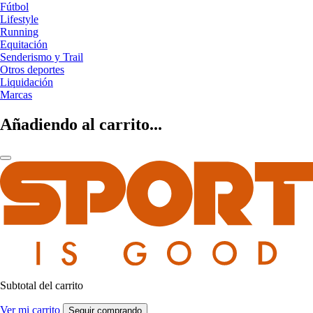
Fútbol
Lifestyle
Running
Equitación
Senderismo y Trail
Otros deportes
Liquidación
Marcas
Añadiendo al carrito...
Subtotal del carrito
Ver mi carrito
Seguir comprando