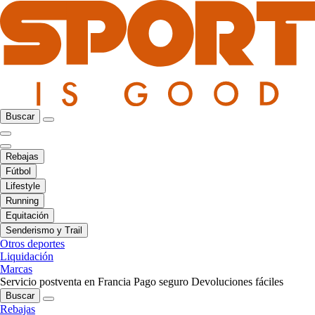
Buscar
Rebajas
Fútbol
Lifestyle
Running
Equitación
Senderismo y Trail
Otros deportes
Liquidación
Marcas
Servicio postventa en Francia
Pago seguro
Devoluciones fáciles
Buscar
Rebajas