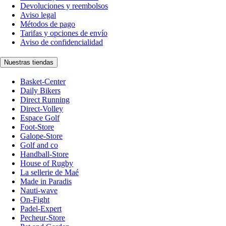
Devoluciones y reembolsos
Aviso legal
Métodos de pago
Tarifas y opciones de envío
Aviso de confidencialidad
Nuestras tiendas
Basket-Center
Daily Bikers
Direct Running
Direct-Volley
Espace Golf
Foot-Store
Galope-Store
Golf and co
Handball-Store
House of Rugby
La sellerie de Maé
Made in Paradis
Nauti-wave
On-Fight
Padel-Expert
Pecheur-Store