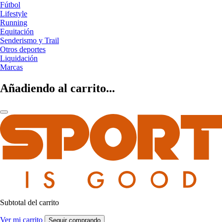
Fútbol
Lifestyle
Running
Equitación
Senderismo y Trail
Otros deportes
Liquidación
Marcas
Añadiendo al carrito...
Subtotal del carrito
Ver mi carrito
Seguir comprando