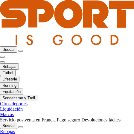
Buscar
Rebajas
Fútbol
Lifestyle
Running
Equitación
Senderismo y Trail
Otros deportes
Liquidación
Marcas
Servicio postventa en Francia
Pago seguro
Devoluciones fáciles
Buscar
Rebajas