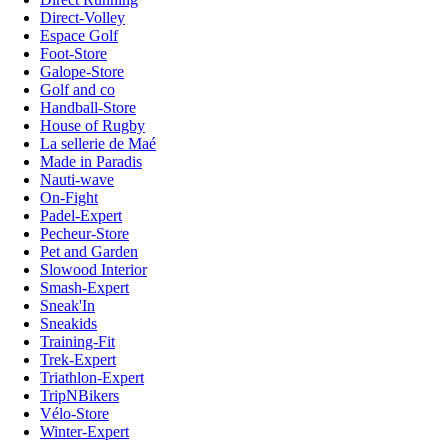
Direct-Volley
Espace Golf
Foot-Store
Galope-Store
Golf and co
Handball-Store
House of Rugby
La sellerie de Maé
Made in Paradis
Nauti-wave
On-Fight
Padel-Expert
Pecheur-Store
Pet and Garden
Slowood Interior
Smash-Expert
Sneak'In
Sneakids
Training-Fit
Trek-Expert
Triathlon-Expert
TripNBikers
Vélo-Store
Winter-Expert