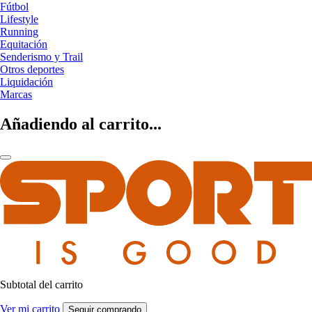
Fútbol
Lifestyle
Running
Equitación
Senderismo y Trail
Otros deportes
Liquidación
Marcas
Añadiendo al carrito...
Subtotal del carrito
Ver mi carrito
Seguir comprando