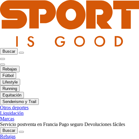
Buscar
Rebajas
Fútbol
Lifestyle
Running
Equitación
Senderismo y Trail
Otros deportes
Liquidación
Marcas
Servicio postventa en Francia
Pago seguro
Devoluciones fáciles
Buscar
Rebajas