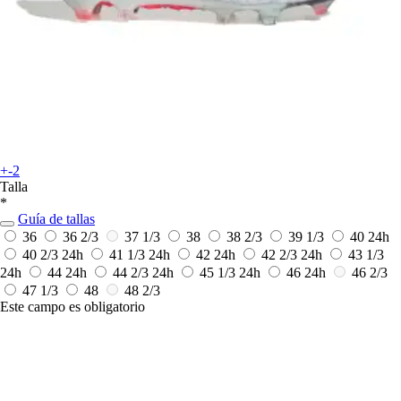
+-2
Talla
*
Guía de tallas
36
36 2/3
37 1/3
38
38 2/3
39 1/3
40
24h
40 2/3
24h
41 1/3
24h
42
24h
42 2/3
24h
43 1/3
24h
44
24h
44 2/3
24h
45 1/3
24h
46
24h
46 2/3
47 1/3
48
48 2/3
Este campo es obligatorio