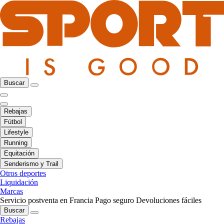
Buscar
Rebajas
Fútbol
Lifestyle
Running
Equitación
Senderismo y Trail
Otros deportes
Liquidación
Marcas
Servicio postventa en Francia
Pago seguro
Devoluciones fáciles
Buscar
Rebajas