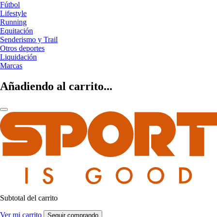
Fútbol
Lifestyle
Running
Equitación
Senderismo y Trail
Otros deportes
Liquidación
Marcas
Añadiendo al carrito...
Subtotal del carrito
Ver mi carrito
Seguir comprando