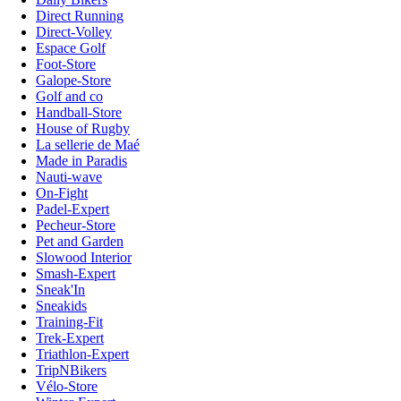
Direct Running
Direct-Volley
Espace Golf
Foot-Store
Galope-Store
Golf and co
Handball-Store
House of Rugby
La sellerie de Maé
Made in Paradis
Nauti-wave
On-Fight
Padel-Expert
Pecheur-Store
Pet and Garden
Slowood Interior
Smash-Expert
Sneak'In
Sneakids
Training-Fit
Trek-Expert
Triathlon-Expert
TripNBikers
Vélo-Store