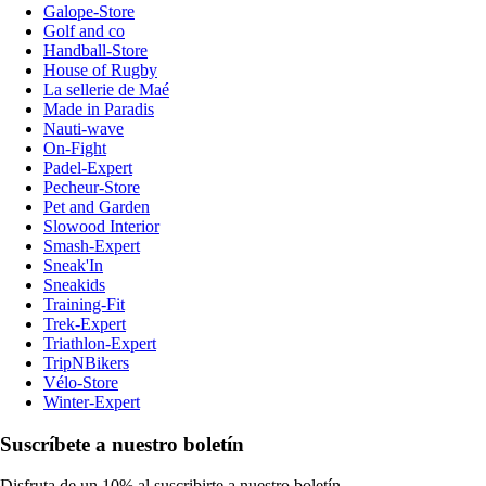
Galope-Store
Golf and co
Handball-Store
House of Rugby
La sellerie de Maé
Made in Paradis
Nauti-wave
On-Fight
Padel-Expert
Pecheur-Store
Pet and Garden
Slowood Interior
Smash-Expert
Sneak'In
Sneakids
Training-Fit
Trek-Expert
Triathlon-Expert
TripNBikers
Vélo-Store
Winter-Expert
Suscríbete a nuestro boletín
Disfruta de un 10% al suscribirte a nuestro boletín