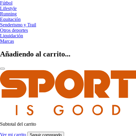
Fútbol
Lifestyle
Running
Equitación
Senderismo y Trail
Otros deportes
Liquidación
Marcas
Añadiendo al carrito...
Subtotal del carrito
Ver mi carrito
Seguir comprando