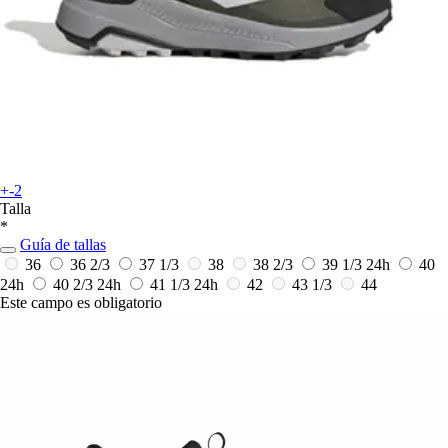
+-2
Talla
*
Guía de tallas
36
36 2/3
37 1/3
38
38 2/3
39 1/3
24h
40
24h
40 2/3
24h
41 1/3
24h
42
43 1/3
44
Este campo es obligatorio