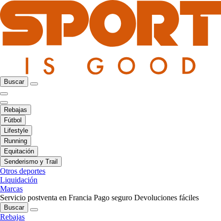
Buscar
Rebajas
Fútbol
Lifestyle
Running
Equitación
Senderismo y Trail
Otros deportes
Liquidación
Marcas
Servicio postventa en Francia
Pago seguro
Devoluciones fáciles
Buscar
Rebajas