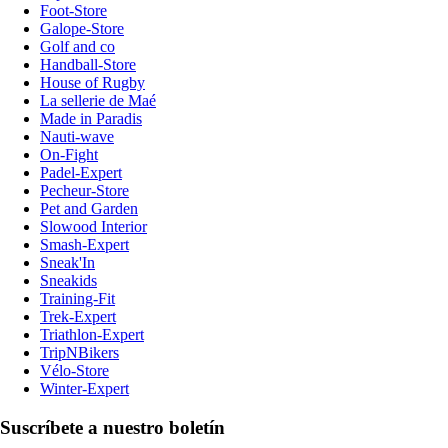
Foot-Store
Galope-Store
Golf and co
Handball-Store
House of Rugby
La sellerie de Maé
Made in Paradis
Nauti-wave
On-Fight
Padel-Expert
Pecheur-Store
Pet and Garden
Slowood Interior
Smash-Expert
Sneak'In
Sneakids
Training-Fit
Trek-Expert
Triathlon-Expert
TripNBikers
Vélo-Store
Winter-Expert
Suscríbete a nuestro boletín