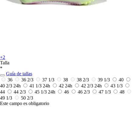
+2
Talla
*
Guía de tallas
36
36 2/3
37 1/3
38
38 2/3
39 1/3
40
40 2/3
24h
41 1/3
24h
42
24h
42 2/3
24h
43 1/3
44
44 2/3
45 1/3
24h
46
46 2/3
47 1/3
48
49 1/3
50 2/3
Este campo es obligatorio