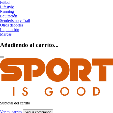
Fútbol
Lifestyle
Running
Equitación
Senderismo y Trail
Otros deportes
Liquidación
Marcas
Añadiendo al carrito...
Subtotal del carrito
Ver mi carrito
Seguir comprando