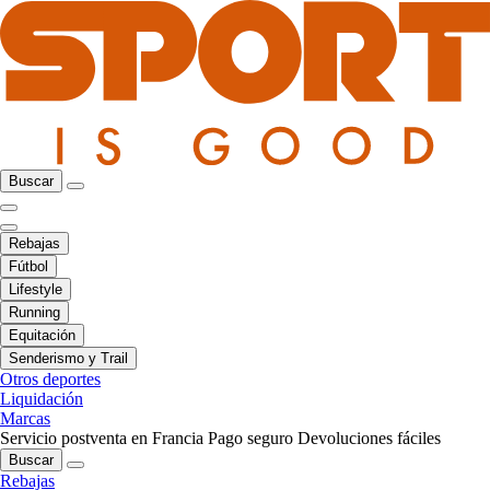
Buscar
Rebajas
Fútbol
Lifestyle
Running
Equitación
Senderismo y Trail
Otros deportes
Liquidación
Marcas
Servicio postventa en Francia
Pago seguro
Devoluciones fáciles
Buscar
Rebajas