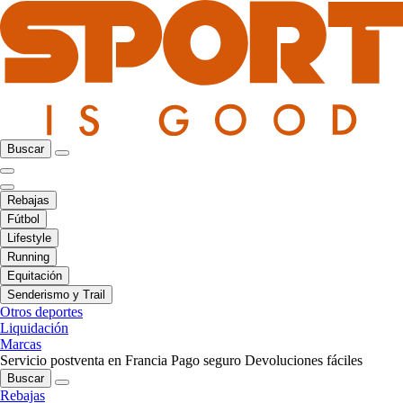
Buscar
Rebajas
Fútbol
Lifestyle
Running
Equitación
Senderismo y Trail
Otros deportes
Liquidación
Marcas
Servicio postventa en Francia
Pago seguro
Devoluciones fáciles
Buscar
Rebajas