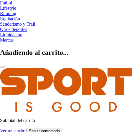
Fútbol
Lifestyle
Running
Equitación
Senderismo y Trail
Otros deportes
Liquidación
Marcas
Añadiendo al carrito...
Subtotal del carrito
Ver mi carrito
Seguir comprando