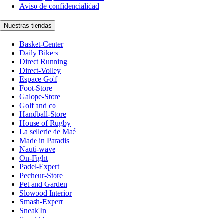
Aviso de confidencialidad
Nuestras tiendas
Basket-Center
Daily Bikers
Direct Running
Direct-Volley
Espace Golf
Foot-Store
Galope-Store
Golf and co
Handball-Store
House of Rugby
La sellerie de Maé
Made in Paradis
Nauti-wave
On-Fight
Padel-Expert
Pecheur-Store
Pet and Garden
Slowood Interior
Smash-Expert
Sneak'In