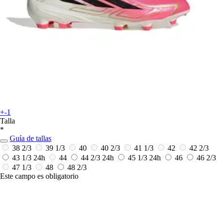
+-1
Talla
*
Guía de tallas
38 2/3
39 1/3
40
40 2/3
41 1/3
42
42 2/3
43 1/3
24h
44
44 2/3
24h
45 1/3
24h
46
46 2/3
47 1/3
48
48 2/3
Este campo es obligatorio