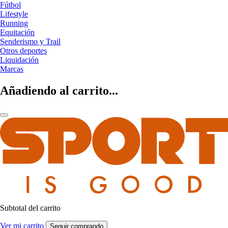
Fútbol
Lifestyle
Running
Equitación
Senderismo y Trail
Otros deportes
Liquidación
Marcas
Añadiendo al carrito...
Subtotal del carrito
Ver mi carrito
Seguir comprando