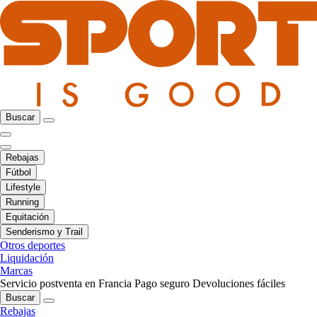
Buscar
Rebajas
Fútbol
Lifestyle
Running
Equitación
Senderismo y Trail
Otros deportes
Liquidación
Marcas
Servicio postventa en Francia
Pago seguro
Devoluciones fáciles
Buscar
Rebajas