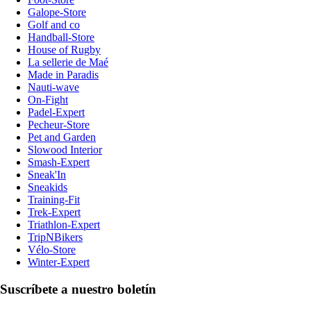
Galope-Store
Golf and co
Handball-Store
House of Rugby
La sellerie de Maé
Made in Paradis
Nauti-wave
On-Fight
Padel-Expert
Pecheur-Store
Pet and Garden
Slowood Interior
Smash-Expert
Sneak'In
Sneakids
Training-Fit
Trek-Expert
Triathlon-Expert
TripNBikers
Vélo-Store
Winter-Expert
Suscríbete a nuestro boletín