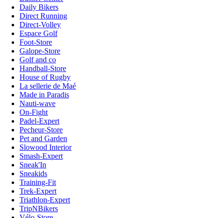
Daily Bikers
Direct Running
Direct-Volley
Espace Golf
Foot-Store
Galope-Store
Golf and co
Handball-Store
House of Rugby
La sellerie de Maé
Made in Paradis
Nauti-wave
On-Fight
Padel-Expert
Pecheur-Store
Pet and Garden
Slowood Interior
Smash-Expert
Sneak'In
Sneakids
Training-Fit
Trek-Expert
Triathlon-Expert
TripNBikers
Vélo-Store