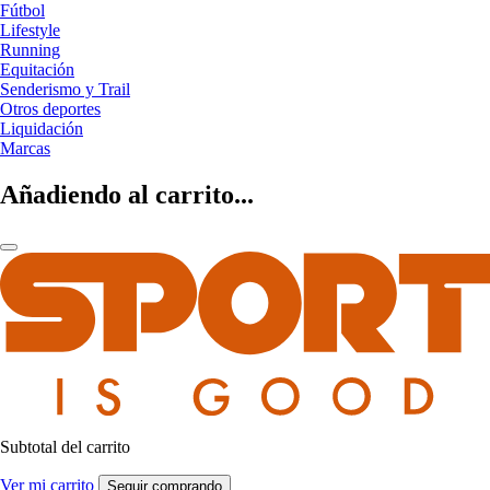
Fútbol
Lifestyle
Running
Equitación
Senderismo y Trail
Otros deportes
Liquidación
Marcas
Añadiendo al carrito...
Subtotal del carrito
Ver mi carrito
Seguir comprando