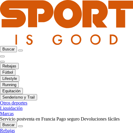
Buscar
Rebajas
Fútbol
Lifestyle
Running
Equitación
Senderismo y Trail
Otros deportes
Liquidación
Marcas
Servicio postventa en Francia
Pago seguro
Devoluciones fáciles
Buscar
Rebajas