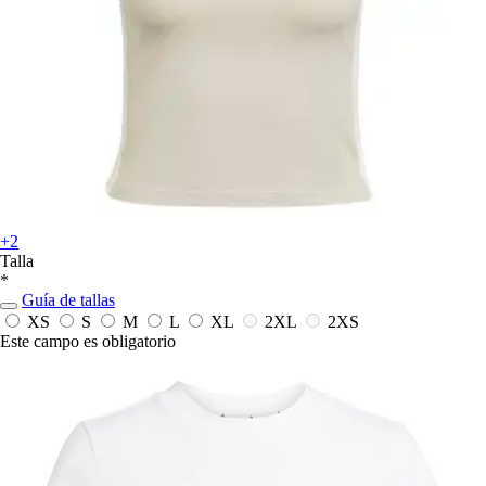
+2
Talla
*
Guía de tallas
XS
S
M
L
XL
2XL
2XS
Este campo es obligatorio