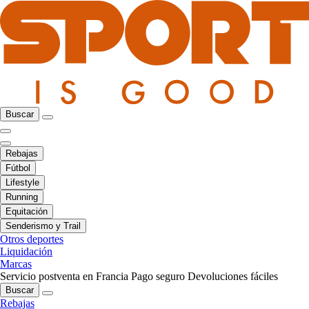
Buscar
Rebajas
Fútbol
Lifestyle
Running
Equitación
Senderismo y Trail
Otros deportes
Liquidación
Marcas
Servicio postventa en Francia
Pago seguro
Devoluciones fáciles
Buscar
Rebajas