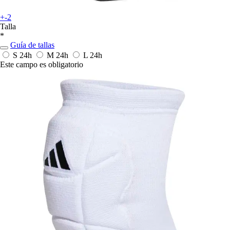
+-2
Talla
*
Guía de tallas
S
24h
M
24h
L
24h
Este campo es obligatorio