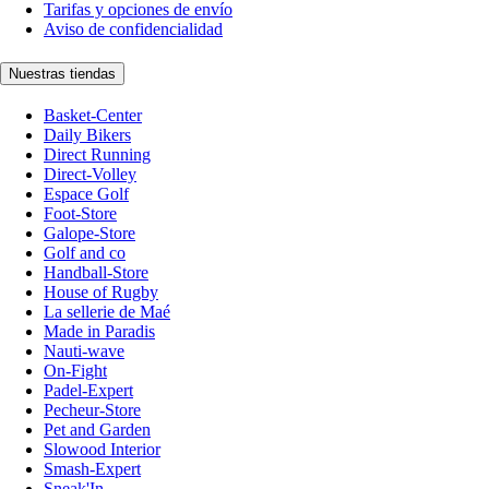
Tarifas y opciones de envío
Aviso de confidencialidad
Nuestras tiendas
Basket-Center
Daily Bikers
Direct Running
Direct-Volley
Espace Golf
Foot-Store
Galope-Store
Golf and co
Handball-Store
House of Rugby
La sellerie de Maé
Made in Paradis
Nauti-wave
On-Fight
Padel-Expert
Pecheur-Store
Pet and Garden
Slowood Interior
Smash-Expert
Sneak'In