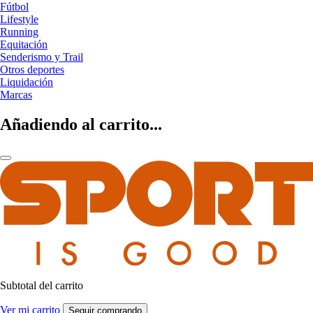
Fútbol
Lifestyle
Running
Equitación
Senderismo y Trail
Otros deportes
Liquidación
Marcas
Añadiendo al carrito...
Subtotal del carrito
Ver mi carrito
Seguir comprando