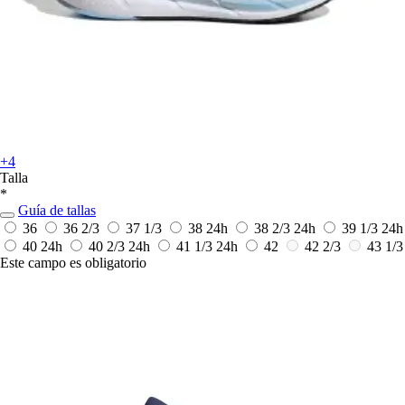
+4
Talla
*
Guía de tallas
36
36 2/3
37 1/3
38
24h
38 2/3
24h
39 1/3
24h
40
24h
40 2/3
24h
41 1/3
24h
42
42 2/3
43 1/3
Este campo es obligatorio