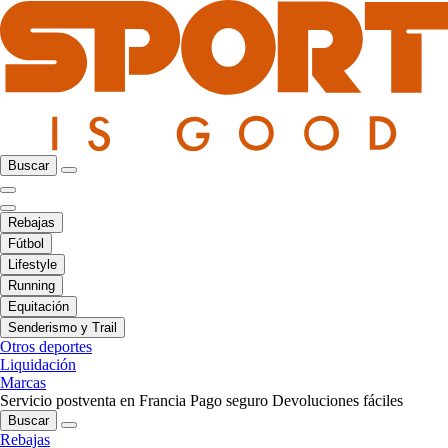
Buscar
Rebajas
Fútbol
Lifestyle
Running
Equitación
Senderismo y Trail
Otros deportes
Liquidación
Marcas
Servicio postventa en Francia
Pago seguro
Devoluciones fáciles
Buscar
Rebajas