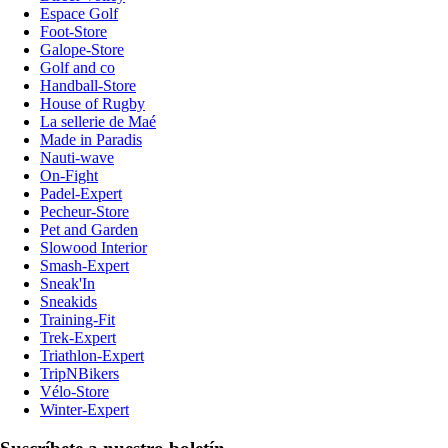
Espace Golf
Foot-Store
Galope-Store
Golf and co
Handball-Store
House of Rugby
La sellerie de Maé
Made in Paradis
Nauti-wave
On-Fight
Padel-Expert
Pecheur-Store
Pet and Garden
Slowood Interior
Smash-Expert
Sneak'In
Sneakids
Training-Fit
Trek-Expert
Triathlon-Expert
TripNBikers
Vélo-Store
Winter-Expert