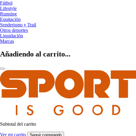
Fútbol
Lifestyle
Running
Equitación
Senderismo y Trail
Otros deportes
Liquidación
Marcas
Añadiendo al carrito...
Subtotal del carrito
Ver mi carrito
Seguir comprando