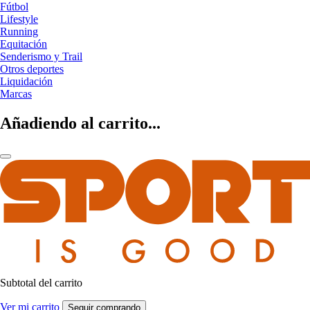
Fútbol
Lifestyle
Running
Equitación
Senderismo y Trail
Otros deportes
Liquidación
Marcas
Añadiendo al carrito...
Subtotal del carrito
Ver mi carrito
Seguir comprando