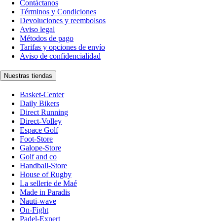
Contáctanos
Términos y Condiciones
Devoluciones y reembolsos
Aviso legal
Métodos de pago
Tarifas y opciones de envío
Aviso de confidencialidad
Nuestras tiendas
Basket-Center
Daily Bikers
Direct Running
Direct-Volley
Espace Golf
Foot-Store
Galope-Store
Golf and co
Handball-Store
House of Rugby
La sellerie de Maé
Made in Paradis
Nauti-wave
On-Fight
Padel-Expert