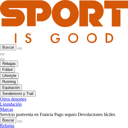
Buscar
Rebajas
Fútbol
Lifestyle
Running
Equitación
Senderismo y Trail
Otros deportes
Liquidación
Marcas
Servicio postventa en Francia
Pago seguro
Devoluciones fáciles
Buscar
Rebajas