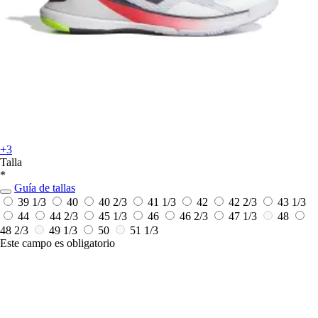
+3
Talla
*
Guía de tallas
39 1/3
40
40 2/3
41 1/3
42
42 2/3
43 1/3
44
44 2/3
45 1/3
46
46 2/3
47 1/3
48
48 2/3
49 1/3
50
51 1/3
Este campo es obligatorio