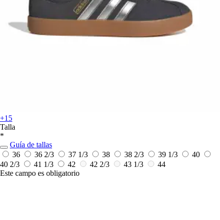
+15
Talla
*
Guía de tallas
36
36 2/3
37 1/3
38
38 2/3
39 1/3
40
40 2/3
41 1/3
42
42 2/3
43 1/3
44
Este campo es obligatorio