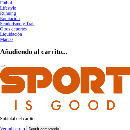
Fútbol
Lifestyle
Running
Equitación
Senderismo y Trail
Otros deportes
Liquidación
Marcas
Añadiendo al carrito...
Subtotal del carrito
Ver mi carrito
Seguir comprando