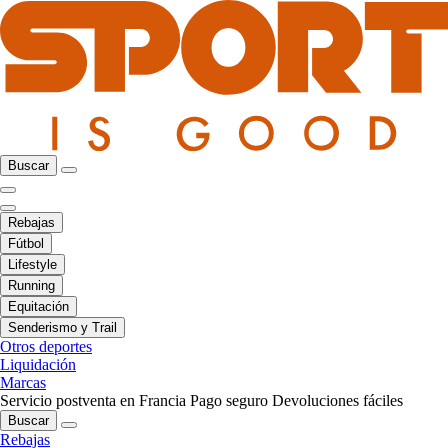
Buscar
Rebajas
Fútbol
Lifestyle
Running
Equitación
Senderismo y Trail
Otros deportes
Liquidación
Marcas
Servicio postventa en Francia
Pago seguro
Devoluciones fáciles
Buscar
Rebajas