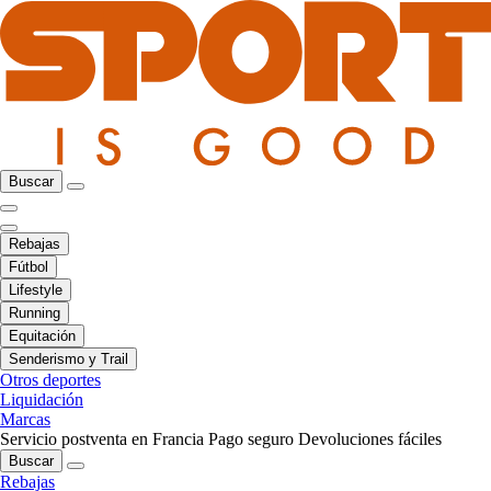
Buscar
Rebajas
Fútbol
Lifestyle
Running
Equitación
Senderismo y Trail
Otros deportes
Liquidación
Marcas
Servicio postventa en Francia
Pago seguro
Devoluciones fáciles
Buscar
Rebajas