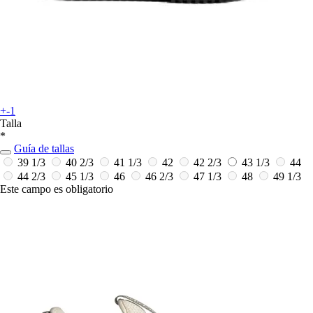
+-1
Talla
*
Guía de tallas
39 1/3
40 2/3
41 1/3
42
42 2/3
43 1/3
44
44 2/3
45 1/3
46
46 2/3
47 1/3
48
49 1/3
Este campo es obligatorio