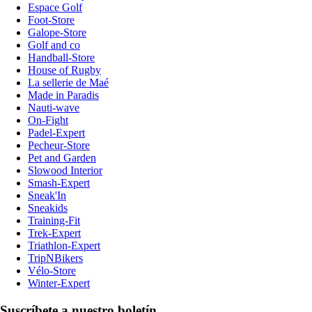
Espace Golf
Foot-Store
Galope-Store
Golf and co
Handball-Store
House of Rugby
La sellerie de Maé
Made in Paradis
Nauti-wave
On-Fight
Padel-Expert
Pecheur-Store
Pet and Garden
Slowood Interior
Smash-Expert
Sneak'In
Sneakids
Training-Fit
Trek-Expert
Triathlon-Expert
TripNBikers
Vélo-Store
Winter-Expert
Suscríbete a nuestro boletín