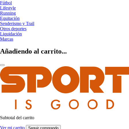
Fútbol
Lifestyle
Running
Equitación
Senderismo y Trail
Otros deportes
Liquidación
Marcas
Añadiendo al carrito...
Subtotal del carrito
Ver mi carrito
Seguir comprando