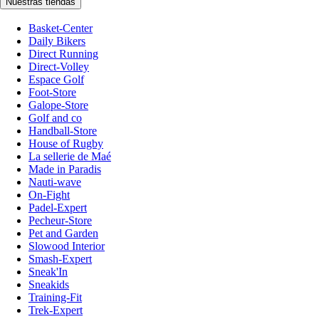
Nuestras tiendas
Basket-Center
Daily Bikers
Direct Running
Direct-Volley
Espace Golf
Foot-Store
Galope-Store
Golf and co
Handball-Store
House of Rugby
La sellerie de Maé
Made in Paradis
Nauti-wave
On-Fight
Padel-Expert
Pecheur-Store
Pet and Garden
Slowood Interior
Smash-Expert
Sneak'In
Sneakids
Training-Fit
Trek-Expert