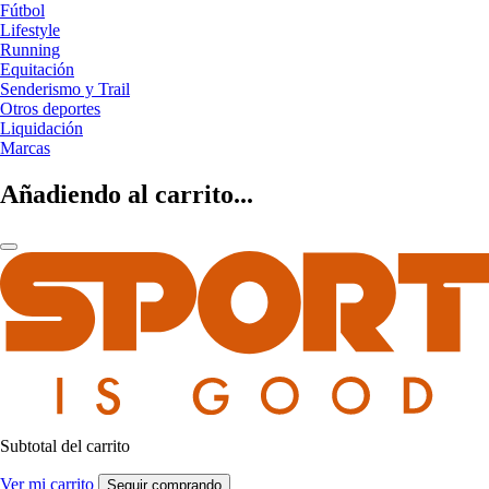
Fútbol
Lifestyle
Running
Equitación
Senderismo y Trail
Otros deportes
Liquidación
Marcas
Añadiendo al carrito...
Subtotal del carrito
Ver mi carrito
Seguir comprando