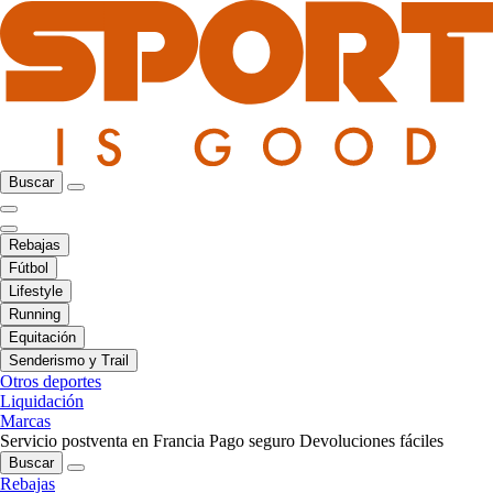
Buscar
Rebajas
Fútbol
Lifestyle
Running
Equitación
Senderismo y Trail
Otros deportes
Liquidación
Marcas
Servicio postventa en Francia
Pago seguro
Devoluciones fáciles
Buscar
Rebajas