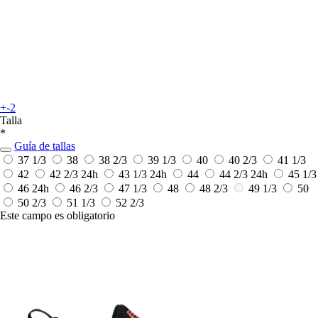
+-2
Talla
*
Guía de tallas
37 1/3
38
38 2/3
39 1/3
40
40 2/3
41 1/3
42
42 2/3
24h
43 1/3
24h
44
44 2/3
24h
45 1/3
46
24h
46 2/3
47 1/3
48
48 2/3
49 1/3
50
50 2/3
51 1/3
52 2/3
Este campo es obligatorio