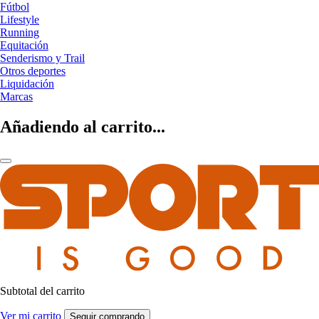
Fútbol
Lifestyle
Running
Equitación
Senderismo y Trail
Otros deportes
Liquidación
Marcas
Añadiendo al carrito...
Subtotal del carrito
Ver mi carrito
Seguir comprando