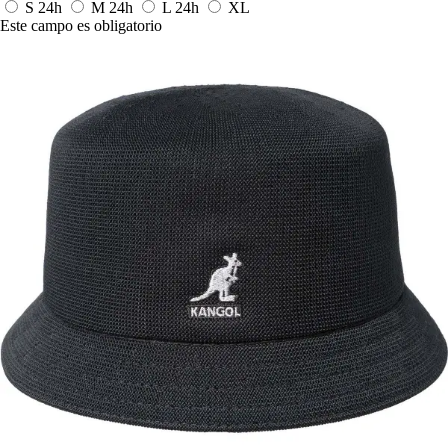
S
24h
M
24h
L
24h
XL
Este campo es obligatorio