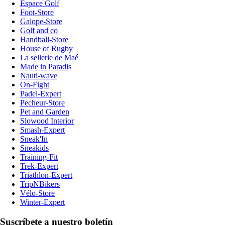
Espace Golf
Foot-Store
Galope-Store
Golf and co
Handball-Store
House of Rugby
La sellerie de Maé
Made in Paradis
Nauti-wave
On-Fight
Padel-Expert
Pecheur-Store
Pet and Garden
Slowood Interior
Smash-Expert
Sneak'In
Sneakids
Training-Fit
Trek-Expert
Triathlon-Expert
TripNBikers
Vélo-Store
Winter-Expert
Suscríbete a nuestro boletín