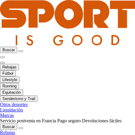
Buscar
Rebajas
Fútbol
Lifestyle
Running
Equitación
Senderismo y Trail
Otros deportes
Liquidación
Marcas
Servicio postventa en Francia
Pago seguro
Devoluciones fáciles
Buscar
Rebajas