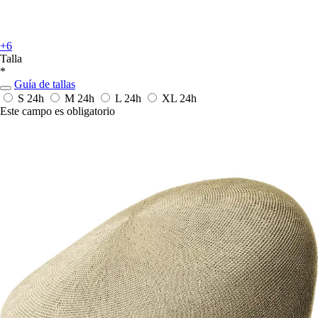
+6
Talla
*
Guía de tallas
S
24h
M
24h
L
24h
XL
24h
Este campo es obligatorio