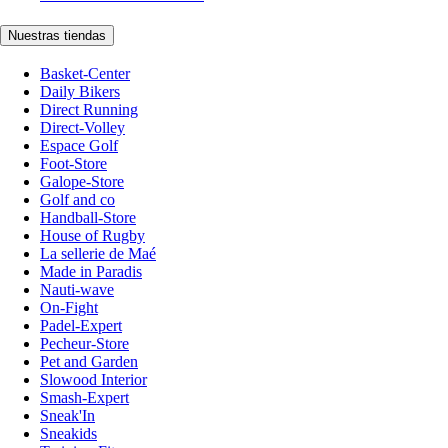
Nuestras tiendas
Basket-Center
Daily Bikers
Direct Running
Direct-Volley
Espace Golf
Foot-Store
Galope-Store
Golf and co
Handball-Store
House of Rugby
La sellerie de Maé
Made in Paradis
Nauti-wave
On-Fight
Padel-Expert
Pecheur-Store
Pet and Garden
Slowood Interior
Smash-Expert
Sneak'In
Sneakids