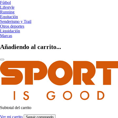
Fútbol
Lifestyle
Running
Equitación
Senderismo y Trail
Otros deportes
Liquidación
Marcas
Añadiendo al carrito...
Subtotal del carrito
Ver mi carrito
Seguir comprando