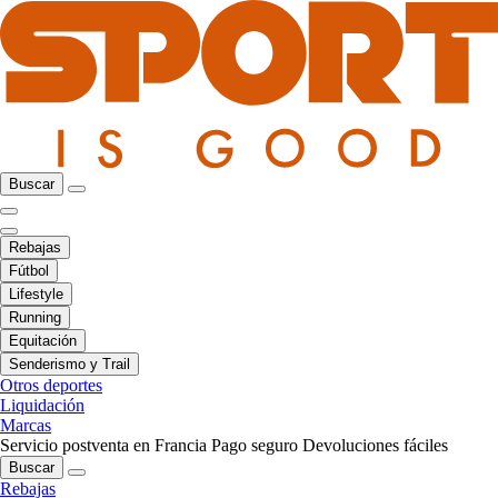
Buscar
Rebajas
Fútbol
Lifestyle
Running
Equitación
Senderismo y Trail
Otros deportes
Liquidación
Marcas
Servicio postventa en Francia
Pago seguro
Devoluciones fáciles
Buscar
Rebajas