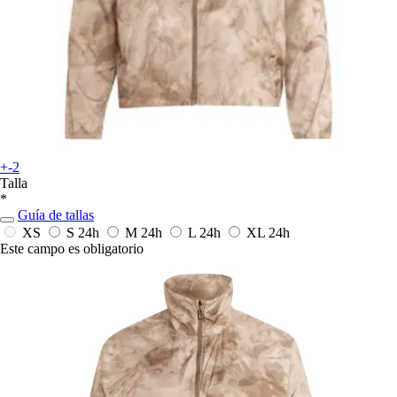
+-2
Talla
*
Guía de tallas
XS
S
24h
M
24h
L
24h
XL
24h
Este campo es obligatorio