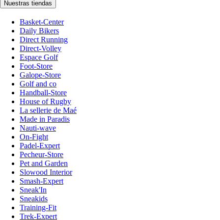
Nuestras tiendas
Basket-Center
Daily Bikers
Direct Running
Direct-Volley
Espace Golf
Foot-Store
Galope-Store
Golf and co
Handball-Store
House of Rugby
La sellerie de Maé
Made in Paradis
Nauti-wave
On-Fight
Padel-Expert
Pecheur-Store
Pet and Garden
Slowood Interior
Smash-Expert
Sneak'In
Sneakids
Training-Fit
Trek-Expert