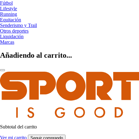
Fútbol
Lifestyle
Running
Equitación
Senderismo y Trail
Otros deportes
Liquidación
Marcas
Añadiendo al carrito...
Subtotal del carrito
Ver mi carrito
Seguir comprando