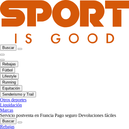
Buscar
Rebajas
Fútbol
Lifestyle
Running
Equitación
Senderismo y Trail
Otros deportes
Liquidación
Marcas
Servicio postventa en Francia
Pago seguro
Devoluciones fáciles
Buscar
Rebajas