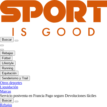
Buscar
Rebajas
Fútbol
Lifestyle
Running
Equitación
Senderismo y Trail
Otros deportes
Liquidación
Marcas
Servicio postventa en Francia
Pago seguro
Devoluciones fáciles
Buscar
Rebajas