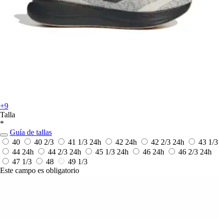
+9
Talla
*
Guía de tallas
40
40 2/3
41 1/3
24h
42
24h
42 2/3
24h
43 1/3
44
24h
44 2/3
24h
45 1/3
24h
46
24h
46 2/3
24h
47 1/3
48
49 1/3
Este campo es obligatorio