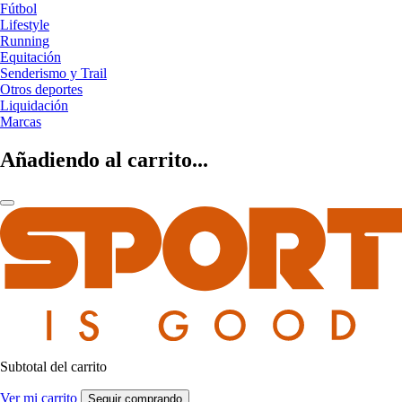
Fútbol
Lifestyle
Running
Equitación
Senderismo y Trail
Otros deportes
Liquidación
Marcas
Añadiendo al carrito...
Subtotal del carrito
Ver mi carrito
Seguir comprando