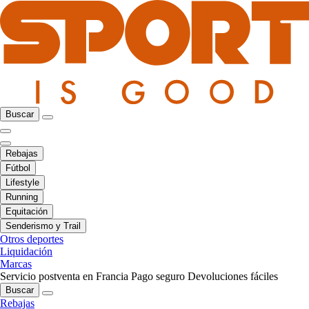
Buscar
Rebajas
Fútbol
Lifestyle
Running
Equitación
Senderismo y Trail
Otros deportes
Liquidación
Marcas
Servicio postventa en Francia
Pago seguro
Devoluciones fáciles
Buscar
Rebajas