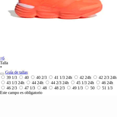
+6
Talla
*
Guía de tallas
39 1/3
40
40 2/3
41 1/3
24h
42
24h
42 2/3
24h
43 1/3
24h
44
24h
44 2/3
24h
45 1/3
24h
46
24h
46 2/3
47 1/3
48
48 2/3
49 1/3
50
51 1/3
Este campo es obligatorio