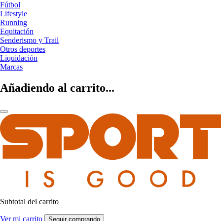
Fútbol
Lifestyle
Running
Equitación
Senderismo y Trail
Otros deportes
Liquidación
Marcas
Añadiendo al carrito...
Subtotal del carrito
Ver mi carrito
Seguir comprando