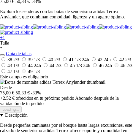
75,00 €
50,33 €
-33%
Explora los senderos con las botas de senderismo adidas Terrex
Anylander, que combinan comodidad, ligereza y un agarre óptimo.
+1
Talla
*
Guía de tallas
38 2/3
39 1/3
40 2/3
41 1/3
24h
42
24h
42 2/3
43 1/3
44
24h
44 2/3
45 1/3
24h
46
24h
46 2/3
47 1/3
49 1/3
Este campo es obligatorio
Desde
75,00 €
50,33 €
-33%
+2,52 €
ofrecidos en tu próximo pedido
Abonado después de la
validación de tu pedido
Loading...
Descripción
Desde pequeñas caminatas por el bosque hasta largas excursiones, este
calzado de senderismo adidas Terrex ofrece soporte y comodidad en