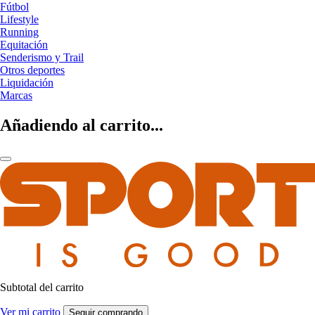
Fútbol
Lifestyle
Running
Equitación
Senderismo y Trail
Otros deportes
Liquidación
Marcas
Añadiendo al carrito...
Subtotal del carrito
Ver mi carrito
Seguir comprando