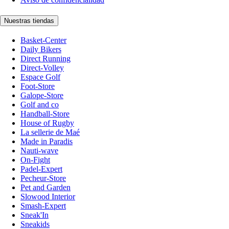
Nuestras tiendas
Basket-Center
Daily Bikers
Direct Running
Direct-Volley
Espace Golf
Foot-Store
Galope-Store
Golf and co
Handball-Store
House of Rugby
La sellerie de Maé
Made in Paradis
Nauti-wave
On-Fight
Padel-Expert
Pecheur-Store
Pet and Garden
Slowood Interior
Smash-Expert
Sneak'In
Sneakids