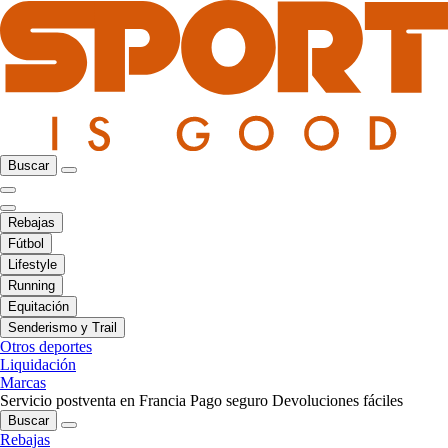
Buscar
Rebajas
Fútbol
Lifestyle
Running
Equitación
Senderismo y Trail
Otros deportes
Liquidación
Marcas
Servicio postventa en Francia
Pago seguro
Devoluciones fáciles
Buscar
Rebajas