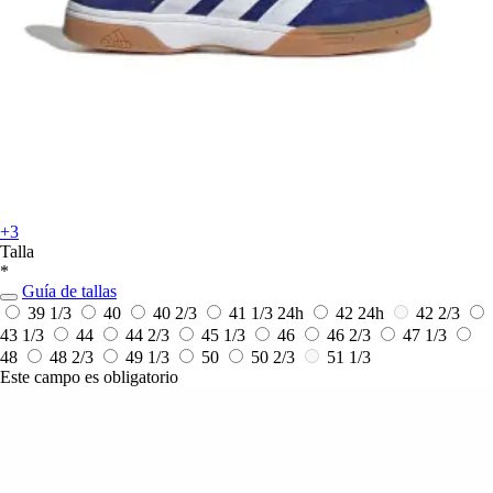
+3
Talla
*
Guía de tallas
39 1/3
40
40 2/3
41 1/3
24h
42
24h
42 2/3
43 1/3
44
44 2/3
45 1/3
46
46 2/3
47 1/3
48
48 2/3
49 1/3
50
50 2/3
51 1/3
Este campo es obligatorio