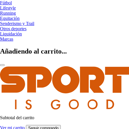
Fútbol
Lifestyle
Running
Equitación
Senderismo y Trail
Otros deportes
Liquidación
Marcas
Añadiendo al carrito...
Subtotal del carrito
Ver mi carrito
Seguir comprando