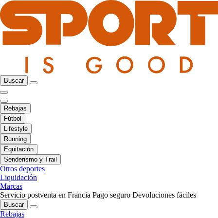
Buscar
Rebajas
Fútbol
Lifestyle
Running
Equitación
Senderismo y Trail
Otros deportes
Liquidación
Marcas
Servicio postventa en Francia
Pago seguro
Devoluciones fáciles
Buscar
Rebajas