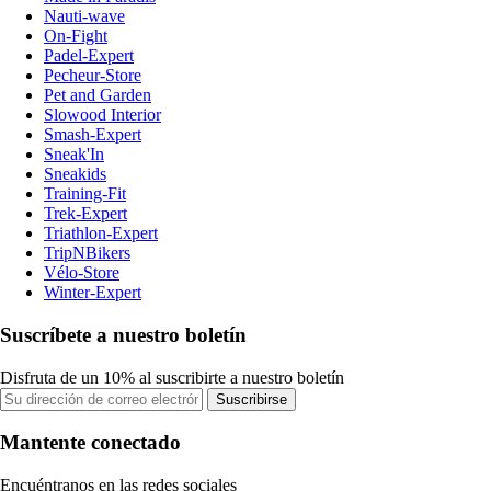
Nauti-wave
On-Fight
Padel-Expert
Pecheur-Store
Pet and Garden
Slowood Interior
Smash-Expert
Sneak'In
Sneakids
Training-Fit
Trek-Expert
Triathlon-Expert
TripNBikers
Vélo-Store
Winter-Expert
Suscríbete a nuestro boletín
Disfruta de un 10% al suscribirte a nuestro boletín
Suscribirse
Mantente conectado
Encuéntranos en las redes sociales