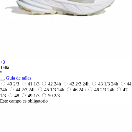
+3
Talla
*
Guía de tallas
40 2/3
41 1/3
42
24h
42 2/3
24h
43 1/3
24h
44
24h
44 2/3
24h
45 1/3
24h
46
24h
46 2/3
24h
47
1/3
48
49 1/3
50 2/3
Este campo es obligatorio