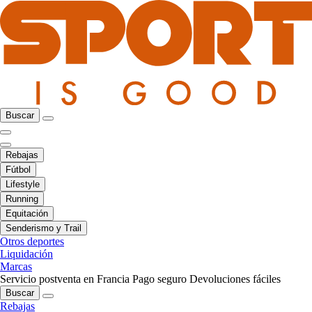
Buscar
Rebajas
Fútbol
Lifestyle
Running
Equitación
Senderismo y Trail
Otros deportes
Liquidación
Marcas
Servicio postventa en Francia
Pago seguro
Devoluciones fáciles
Buscar
Rebajas