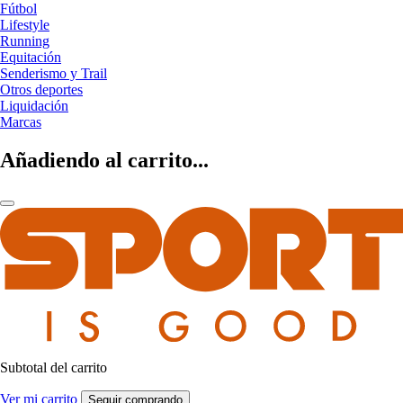
Fútbol
Lifestyle
Running
Equitación
Senderismo y Trail
Otros deportes
Liquidación
Marcas
Añadiendo al carrito...
Subtotal del carrito
Ver mi carrito
Seguir comprando