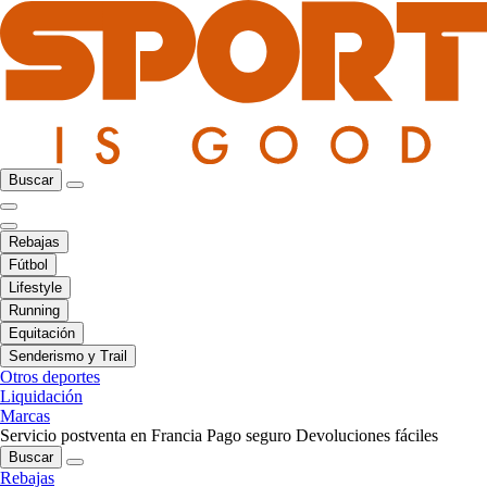
Buscar
Rebajas
Fútbol
Lifestyle
Running
Equitación
Senderismo y Trail
Otros deportes
Liquidación
Marcas
Servicio postventa en Francia
Pago seguro
Devoluciones fáciles
Buscar
Rebajas