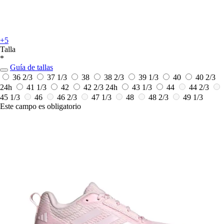
+5
Talla
*
Guía de tallas
36 2/3
37 1/3
38
38 2/3
39 1/3
40
40 2/3
24h
41 1/3
42
42 2/3
24h
43 1/3
44
44 2/3
45 1/3
46
46 2/3
47 1/3
48
48 2/3
49 1/3
Este campo es obligatorio