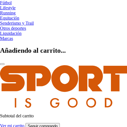
Fútbol
Lifestyle
Running
Equitación
Senderismo y Trail
Otros deportes
Liquidación
Marcas
Añadiendo al carrito...
Subtotal del carrito
Ver mi carrito
Seguir comprando