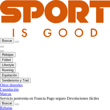
Buscar
Rebajas
Fútbol
Lifestyle
Running
Equitación
Senderismo y Trail
Otros deportes
Liquidación
Marcas
Servicio postventa en Francia
Pago seguro
Devoluciones fáciles
Buscar
Rebajas