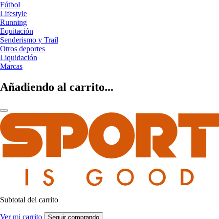
Fútbol
Lifestyle
Running
Equitación
Senderismo y Trail
Otros deportes
Liquidación
Marcas
Añadiendo al carrito...
Subtotal del carrito
Ver mi carrito
Seguir comprando