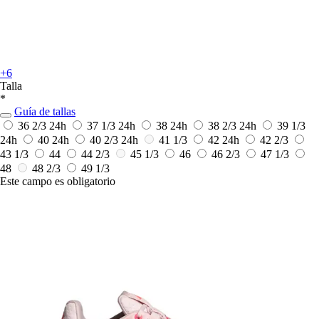
+6
Talla
*
Guía de tallas
36 2/3
24h
37 1/3
24h
38
24h
38 2/3
24h
39 1/3
24h
40
24h
40 2/3
24h
41 1/3
42
24h
42 2/3
43 1/3
44
44 2/3
45 1/3
46
46 2/3
47 1/3
48
48 2/3
49 1/3
Este campo es obligatorio