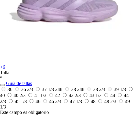
+6
Talla
*
Guía de tallas
36
36 2/3
37 1/3
24h
38
24h
38 2/3
39 1/3
40
40 2/3
41 1/3
42
42 2/3
43 1/3
44
44
2/3
45 1/3
46
46 2/3
47 1/3
48
48 2/3
49
1/3
Este campo es obligatorio