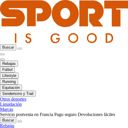
Buscar
Rebajas
Fútbol
Lifestyle
Running
Equitación
Senderismo y Trail
Otros deportes
Liquidación
Marcas
Servicio postventa en Francia
Pago seguro
Devoluciones fáciles
Buscar
Rebajas