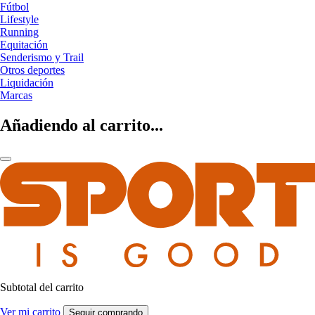
Fútbol
Lifestyle
Running
Equitación
Senderismo y Trail
Otros deportes
Liquidación
Marcas
Añadiendo al carrito...
Subtotal del carrito
Ver mi carrito
Seguir comprando