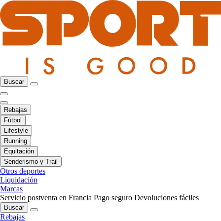
Buscar
Rebajas
Fútbol
Lifestyle
Running
Equitación
Senderismo y Trail
Otros deportes
Liquidación
Marcas
Servicio postventa en Francia
Pago seguro
Devoluciones fáciles
Buscar
Rebajas