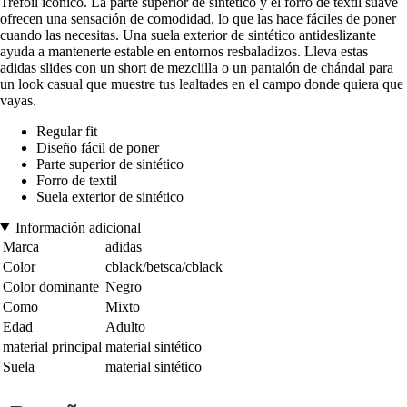
Trefoil icónico. La parte superior de sintético y el forro de textil suave
ofrecen una sensación de comodidad, lo que las hace fáciles de poner
cuando las necesitas. Una suela exterior de sintético antideslizante
ayuda a mantenerte estable en entornos resbaladizos. Lleva estas
adidas slides con un short de mezclilla o un pantalón de chándal para
un look casual que muestre tus lealtades en el campo donde quiera que
vayas.
Regular fit
Diseño fácil de poner
Parte superior de sintético
Forro de textil
Suela exterior de sintético
Información adicional
Marca
adidas
Color
cblack/betsca/cblack
Color dominante
Negro
Como
Mixto
Edad
Adulto
material principal
material sintético
Suela
material sintético