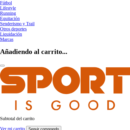
Fútbol
Lifestyle
Running
Equitación
Senderismo y Trail
Otros deportes
Liquidación
Marcas
Añadiendo al carrito...
Subtotal del carrito
Ver mi carrito
Seguir comprando