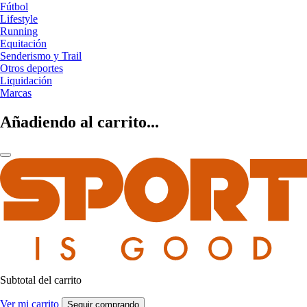
Fútbol
Lifestyle
Running
Equitación
Senderismo y Trail
Otros deportes
Liquidación
Marcas
Añadiendo al carrito...
Subtotal del carrito
Ver mi carrito
Seguir comprando