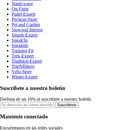
Nauti-wave
On-Fight
Padel-Expert
Pecheur-Store
Pet and Garden
Slowood Interior
Smash-Expert
Sneak'In
Sneakids
Training-Fit
Trek-Expert
Triathlon-Expert
TripNBikers
Vélo-Store
Winter-Expert
Suscríbete a nuestro boletín
Disfruta de un 10% al suscribirte a nuestro boletín
Suscribirse
Mantente conectado
Encuéntranos en las redes sociales