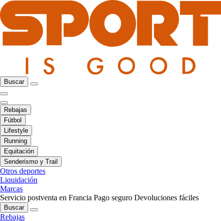
Buscar
Rebajas
Fútbol
Lifestyle
Running
Equitación
Senderismo y Trail
Otros deportes
Liquidación
Marcas
Servicio postventa en Francia
Pago seguro
Devoluciones fáciles
Buscar
Rebajas