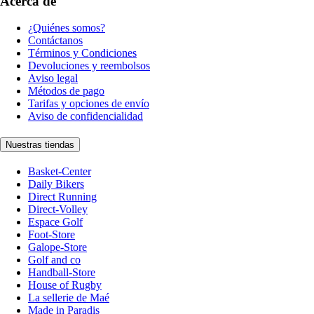
Acerca de
¿Quiénes somos?
Contáctanos
Términos y Condiciones
Devoluciones y reembolsos
Aviso legal
Métodos de pago
Tarifas y opciones de envío
Aviso de confidencialidad
Nuestras tiendas
Basket-Center
Daily Bikers
Direct Running
Direct-Volley
Espace Golf
Foot-Store
Galope-Store
Golf and co
Handball-Store
House of Rugby
La sellerie de Maé
Made in Paradis