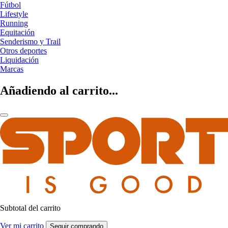
Fútbol
Lifestyle
Running
Equitación
Senderismo y Trail
Otros deportes
Liquidación
Marcas
Añadiendo al carrito...
Subtotal del carrito
Ver mi carrito
Seguir comprando