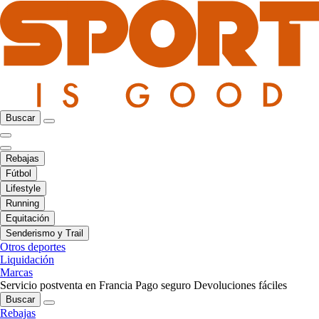
Buscar
Rebajas
Fútbol
Lifestyle
Running
Equitación
Senderismo y Trail
Otros deportes
Liquidación
Marcas
Servicio postventa en Francia
Pago seguro
Devoluciones fáciles
Buscar
Rebajas