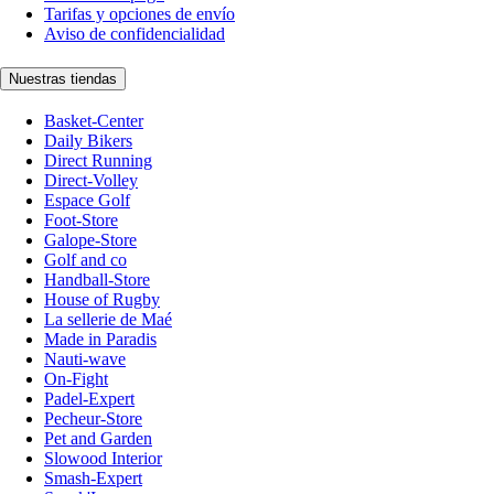
Tarifas y opciones de envío
Aviso de confidencialidad
Nuestras tiendas
Basket-Center
Daily Bikers
Direct Running
Direct-Volley
Espace Golf
Foot-Store
Galope-Store
Golf and co
Handball-Store
House of Rugby
La sellerie de Maé
Made in Paradis
Nauti-wave
On-Fight
Padel-Expert
Pecheur-Store
Pet and Garden
Slowood Interior
Smash-Expert