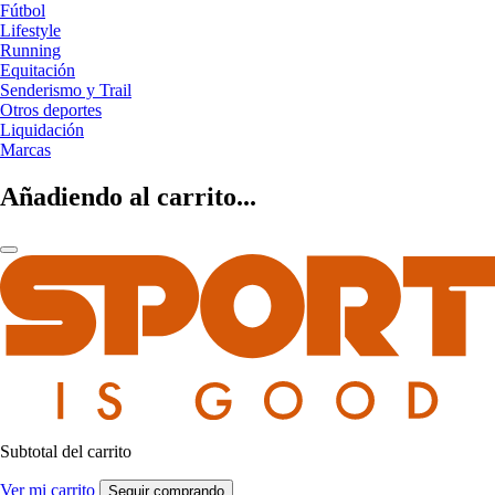
Fútbol
Lifestyle
Running
Equitación
Senderismo y Trail
Otros deportes
Liquidación
Marcas
Añadiendo al carrito...
Subtotal del carrito
Ver mi carrito
Seguir comprando