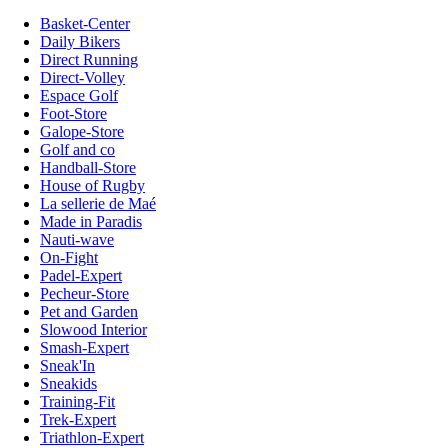
Basket-Center
Daily Bikers
Direct Running
Direct-Volley
Espace Golf
Foot-Store
Galope-Store
Golf and co
Handball-Store
House of Rugby
La sellerie de Maé
Made in Paradis
Nauti-wave
On-Fight
Padel-Expert
Pecheur-Store
Pet and Garden
Slowood Interior
Smash-Expert
Sneak'In
Sneakids
Training-Fit
Trek-Expert
Triathlon-Expert