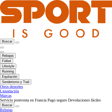
Buscar
Rebajas
Fútbol
Lifestyle
Running
Equitación
Senderismo y Trail
Otros deportes
Liquidación
Marcas
Servicio postventa en Francia
Pago seguro
Devoluciones fáciles
Buscar
Rebajas