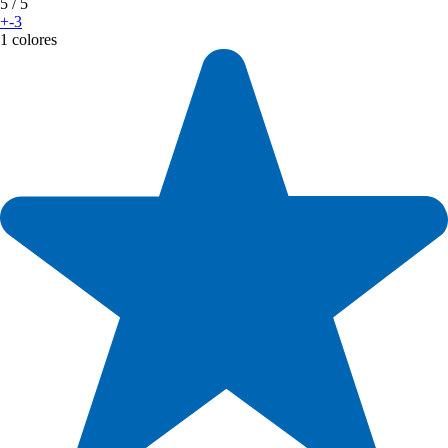
5
/ 5
+-3
1 colores