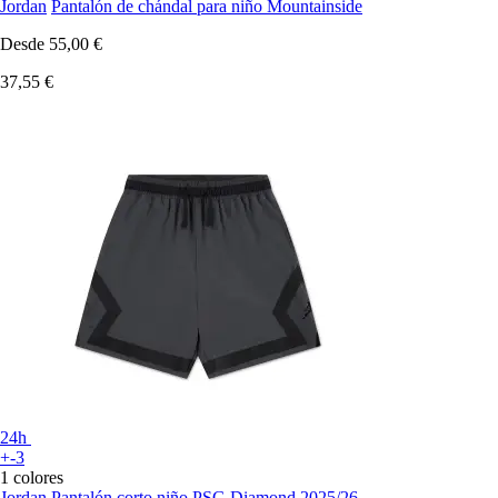
Jordan
Pantalón de chándal para niño Mountainside
Desde
55,00 €
37,55 €
24h
+-3
1 colores
Jordan
Pantalón corto niño PSG Diamond 2025/26