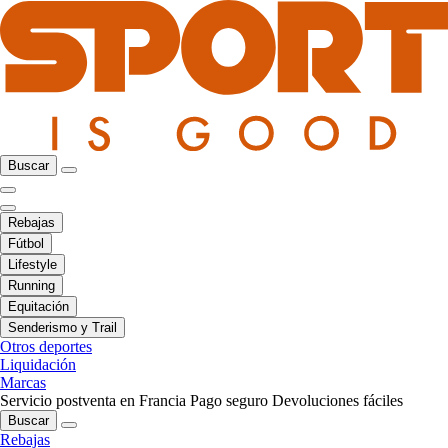
Buscar
Rebajas
Fútbol
Lifestyle
Running
Equitación
Senderismo y Trail
Otros deportes
Liquidación
Marcas
Servicio postventa en Francia
Pago seguro
Devoluciones fáciles
Buscar
Rebajas