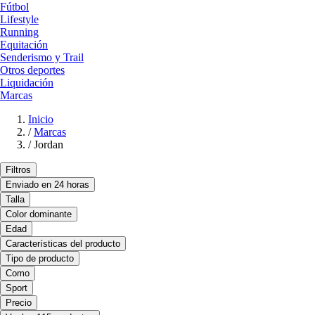
Fútbol
Lifestyle
Running
Equitación
Senderismo y Trail
Otros deportes
Liquidación
Marcas
Inicio
/
Marcas
/
Jordan
Filtros
Enviado en 24 horas
Talla
Color dominante
Edad
Características del producto
Tipo de producto
Como
Sport
Precio