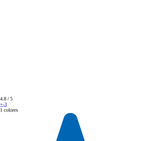
4.8
/ 5
+-3
1 colores