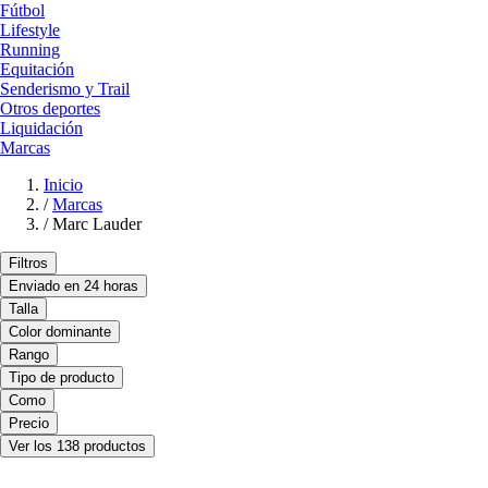
Fútbol
Lifestyle
Running
Equitación
Senderismo y Trail
Otros deportes
Liquidación
Marcas
Inicio
/
Marcas
/
Marc Lauder
Filtros
Enviado en 24 horas
Talla
Color dominante
Rango
Tipo de producto
Como
Precio
Ver los 138 productos