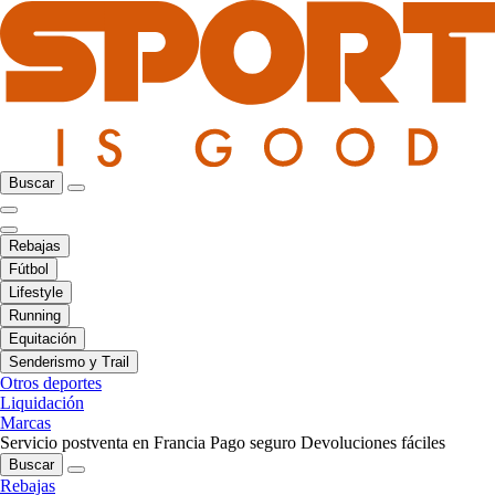
Buscar
Rebajas
Fútbol
Lifestyle
Running
Equitación
Senderismo y Trail
Otros deportes
Liquidación
Marcas
Servicio postventa en Francia
Pago seguro
Devoluciones fáciles
Buscar
Rebajas