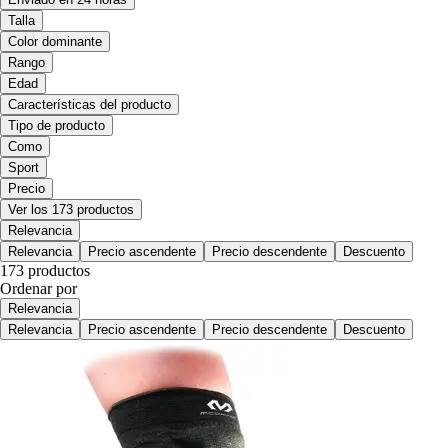
Talla
Color dominante
Rango
Edad
Características del producto
Tipo de producto
Como
Sport
Precio
Ver los 173 productos
Relevancia
Relevancia
Precio ascendente
Precio descendente
Descuento
173 productos
Ordenar por
Relevancia
Relevancia
Precio ascendente
Precio descendente
Descuento