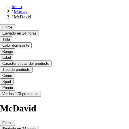
Inicio
/
Marcas
/
McDavid
Filtros
Enviado en 24 horas
Talla
Color dominante
Rango
Edad
Características del producto
Tipo de producto
Como
Sport
Precio
Ver los 173 productos
McDavid
Filtros
Enviado en 24 horas