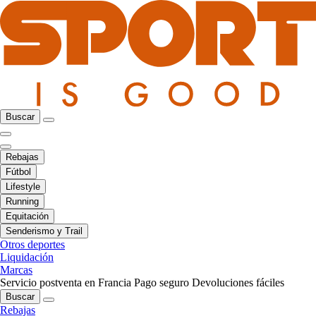
Buscar
Rebajas
Fútbol
Lifestyle
Running
Equitación
Senderismo y Trail
Otros deportes
Liquidación
Marcas
Servicio postventa en Francia
Pago seguro
Devoluciones fáciles
Buscar
Rebajas