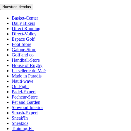
Nuestras tiendas
Basket-Center
Daily Bikers
Direct Running
Direct-Volley
Espace Golf
Foot-Store
Galope-Store
Golf and co
Handball-Store
House of Rugby
La sellerie de Maé
Made in Paradis
Nauti-wave
On-Fight
Padel-Expert
Pecheur-Store
Pet and Garden
Slowood Interior
Smash-Expert
Sneak'In
Sneakids
Training-Fit