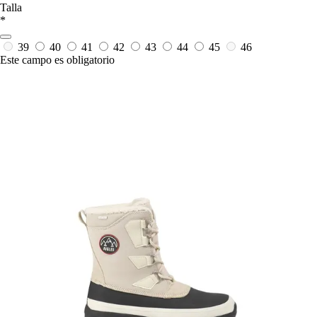
Talla
*
39
40
41
42
43
44
45
46
Este campo es obligatorio