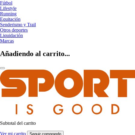
Fútbol
Lifestyle
Running
Equitación
Senderismo y Trail
Otros deportes
Liquidación
Marcas
Añadiendo al carrito...
Subtotal del carrito
Ver mi carrito
Seguir comprando