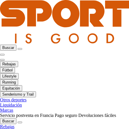
Buscar
Rebajas
Fútbol
Lifestyle
Running
Equitación
Senderismo y Trail
Otros deportes
Liquidación
Marcas
Servicio postventa en Francia
Pago seguro
Devoluciones fáciles
Buscar
Rebajas