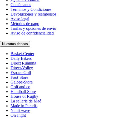
Contáctanos
Términos y Condiciones
Devoluciones y reembolsos
Aviso legal
Métodos de pago
Tarifas y opciones de envío
Aviso de confidencialidad
Nuestras tiendas
Basket-Center
Daily Bikers
Direct Running
Direct-Volley
Espace Golf
Foot-Store
Galope-Store
Golf and co
Handball-Store
House of Rugby
La sellerie de Maé
Made in Paradis
Nauti-wave
On-Fight