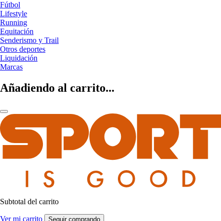
Fútbol
Lifestyle
Running
Equitación
Senderismo y Trail
Otros deportes
Liquidación
Marcas
Añadiendo al carrito...
Subtotal del carrito
Ver mi carrito
Seguir comprando