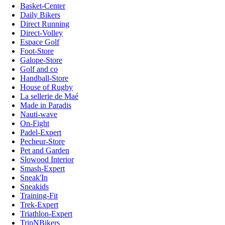
Basket-Center
Daily Bikers
Direct Running
Direct-Volley
Espace Golf
Foot-Store
Galope-Store
Golf and co
Handball-Store
House of Rugby
La sellerie de Maé
Made in Paradis
Nauti-wave
On-Fight
Padel-Expert
Pecheur-Store
Pet and Garden
Slowood Interior
Smash-Expert
Sneak'In
Sneakids
Training-Fit
Trek-Expert
Triathlon-Expert
TripNBikers