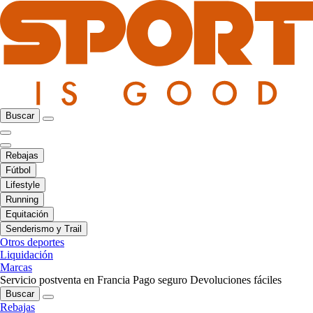
Buscar
Rebajas
Fútbol
Lifestyle
Running
Equitación
Senderismo y Trail
Otros deportes
Liquidación
Marcas
Servicio postventa en Francia
Pago seguro
Devoluciones fáciles
Buscar
Rebajas