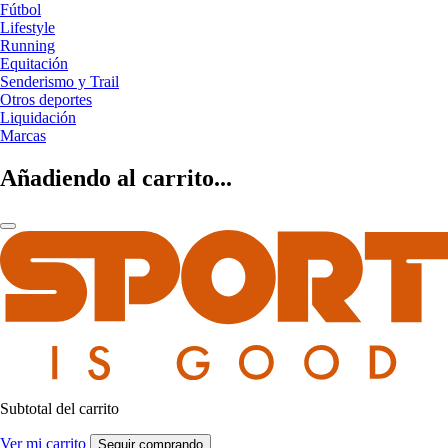
Fútbol
Lifestyle
Running
Equitación
Senderismo y Trail
Otros deportes
Liquidación
Marcas
Añadiendo al carrito...
Subtotal del carrito
Ver mi carrito
Seguir comprando