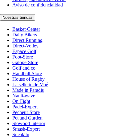
Aviso de confidencialidad
Nuestras tiendas
Basket-Center
Daily Bikers
Direct Running
Direct-Volley
Espace Golf
Foot-Store
Galope-Store
Golf and co
Handball-Store
House of Rugby
La sellerie de Maé
Made in Paradis
Nauti-wave
On-Fight
Padel-Expert
Pecheur-Store
Pet and Garden
Slowood Interior
Smash-Expert
Sneak'In