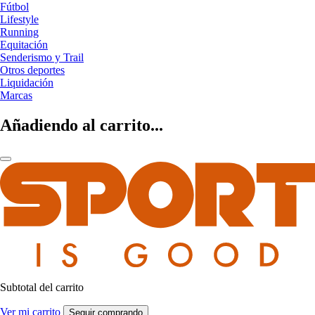
Fútbol
Lifestyle
Running
Equitación
Senderismo y Trail
Otros deportes
Liquidación
Marcas
Añadiendo al carrito...
Subtotal del carrito
Ver mi carrito
Seguir comprando