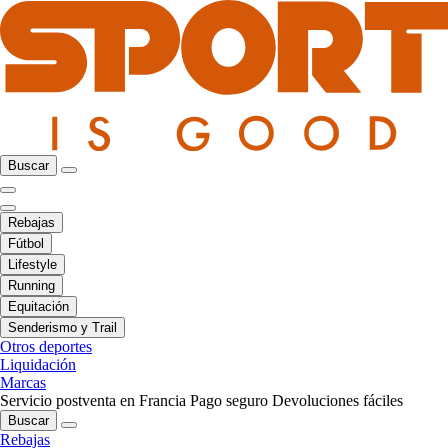
Buscar
Rebajas
Fútbol
Lifestyle
Running
Equitación
Senderismo y Trail
Otros deportes
Liquidación
Marcas
Servicio postventa en Francia
Pago seguro
Devoluciones fáciles
Buscar
Rebajas