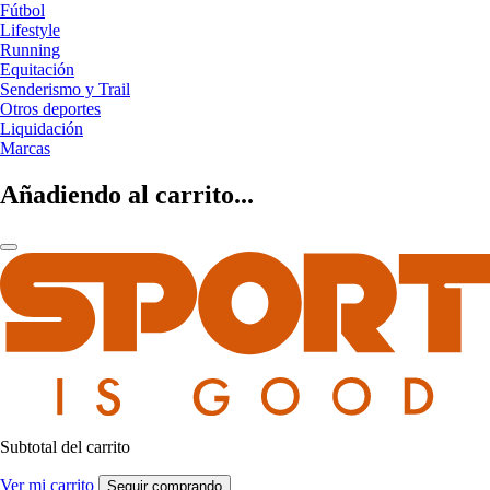
Fútbol
Lifestyle
Running
Equitación
Senderismo y Trail
Otros deportes
Liquidación
Marcas
Añadiendo al carrito...
Subtotal del carrito
Ver mi carrito
Seguir comprando