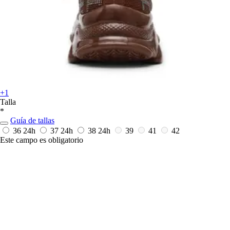
+1
Talla
*
Guía de tallas
36
24h
37
24h
38
24h
39
41
42
Este campo es obligatorio