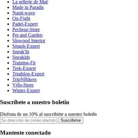
La sellerie de Maé
Made in Paradis
Nauti-wave
On-Fight
Padel-Expert
Pecheur-Store
Pet and Garden
Slowood Interior
Smash-Expert
Sneak'In
Sneakids
Training-Fit
Trek-Expert
Triathlon-Expert
TripNBikers
Vélo-Store
Winter-Expert
Suscríbete a nuestro boletín
Disfruta de un 10% al suscribirte a nuestro boletín
Suscribirse
Mantente conectado