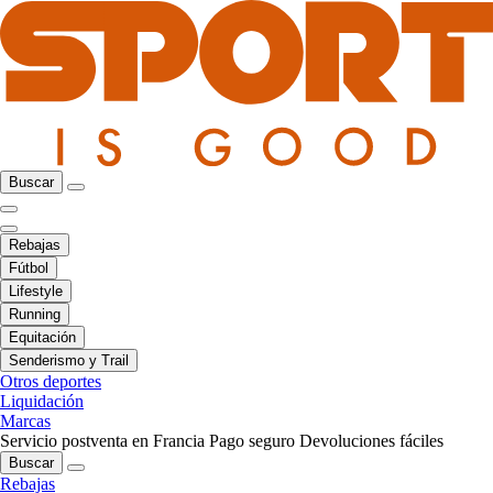
Buscar
Rebajas
Fútbol
Lifestyle
Running
Equitación
Senderismo y Trail
Otros deportes
Liquidación
Marcas
Servicio postventa en Francia
Pago seguro
Devoluciones fáciles
Buscar
Rebajas