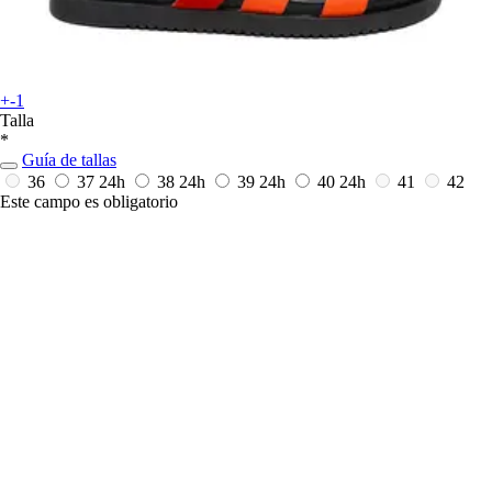
+-1
Talla
*
Guía de tallas
36
37
24h
38
24h
39
24h
40
24h
41
42
Este campo es obligatorio