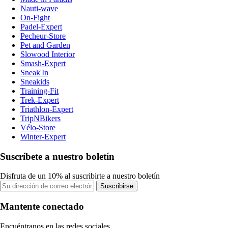
Nauti-wave
On-Fight
Padel-Expert
Pecheur-Store
Pet and Garden
Slowood Interior
Smash-Expert
Sneak'In
Sneakids
Training-Fit
Trek-Expert
Triathlon-Expert
TripNBikers
Vélo-Store
Winter-Expert
Suscríbete a nuestro boletín
Disfruta de un 10% al suscribirte a nuestro boletín
Suscribirse
Mantente conectado
Encuéntranos en las redes sociales