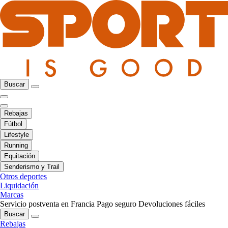
Buscar
Rebajas
Fútbol
Lifestyle
Running
Equitación
Senderismo y Trail
Otros deportes
Liquidación
Marcas
Servicio postventa en Francia
Pago seguro
Devoluciones fáciles
Buscar
Rebajas