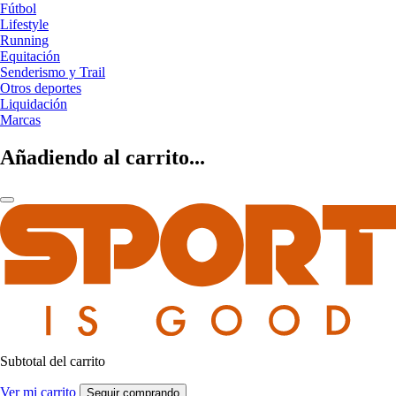
Fútbol
Lifestyle
Running
Equitación
Senderismo y Trail
Otros deportes
Liquidación
Marcas
Añadiendo al carrito...
Subtotal del carrito
Ver mi carrito
Seguir comprando