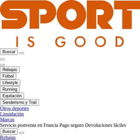
Buscar
Rebajas
Fútbol
Lifestyle
Running
Equitación
Senderismo y Trail
Otros deportes
Liquidación
Marcas
Servicio postventa en Francia
Pago seguro
Devoluciones fáciles
Buscar
Rebajas