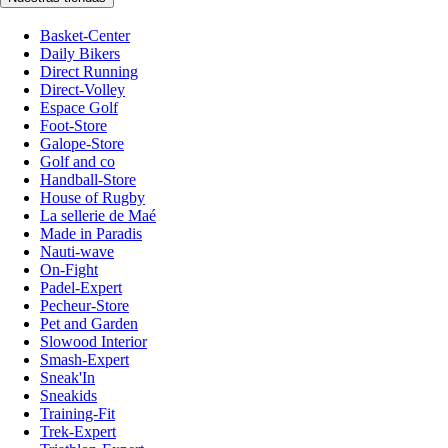
Basket-Center
Daily Bikers
Direct Running
Direct-Volley
Espace Golf
Foot-Store
Galope-Store
Golf and co
Handball-Store
House of Rugby
La sellerie de Maé
Made in Paradis
Nauti-wave
On-Fight
Padel-Expert
Pecheur-Store
Pet and Garden
Slowood Interior
Smash-Expert
Sneak'In
Sneakids
Training-Fit
Trek-Expert