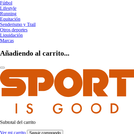
Fútbol
Lifestyle
Running
Equitación
Senderismo y Trail
Otros deportes
Liquidación
Marcas
Añadiendo al carrito...
Subtotal del carrito
Ver mi carrito
Seguir comprando