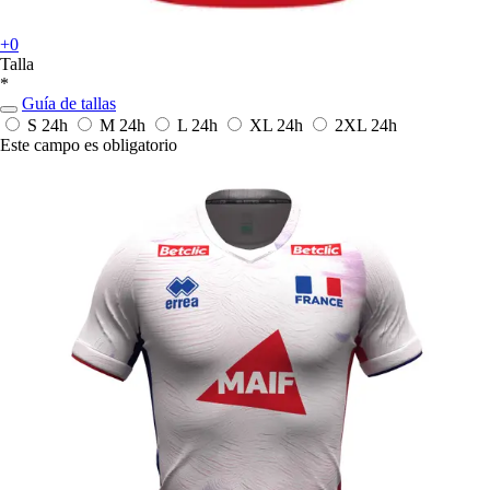
+0
Talla
*
Guía de tallas
S
24h
M
24h
L
24h
XL
24h
2XL
24h
Este campo es obligatorio