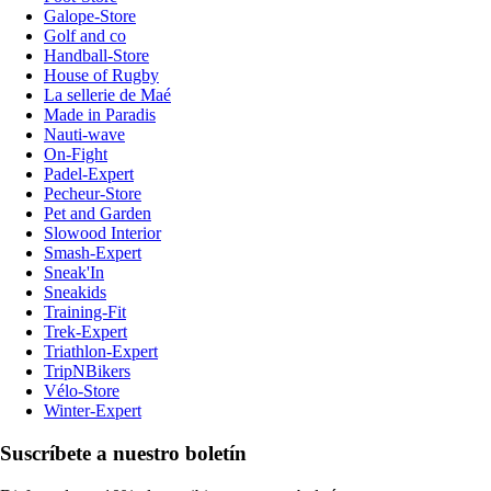
Galope-Store
Golf and co
Handball-Store
House of Rugby
La sellerie de Maé
Made in Paradis
Nauti-wave
On-Fight
Padel-Expert
Pecheur-Store
Pet and Garden
Slowood Interior
Smash-Expert
Sneak'In
Sneakids
Training-Fit
Trek-Expert
Triathlon-Expert
TripNBikers
Vélo-Store
Winter-Expert
Suscríbete a nuestro boletín