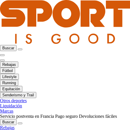
Buscar
Rebajas
Fútbol
Lifestyle
Running
Equitación
Senderismo y Trail
Otros deportes
Liquidación
Marcas
Servicio postventa en Francia
Pago seguro
Devoluciones fáciles
Buscar
Rebajas