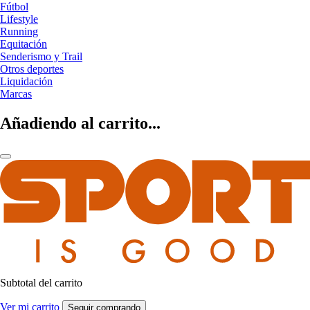
Fútbol
Lifestyle
Running
Equitación
Senderismo y Trail
Otros deportes
Liquidación
Marcas
Añadiendo al carrito...
Subtotal del carrito
Ver mi carrito
Seguir comprando