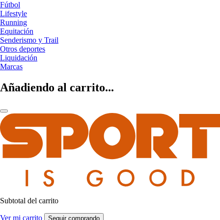
Fútbol
Lifestyle
Running
Equitación
Senderismo y Trail
Otros deportes
Liquidación
Marcas
Añadiendo al carrito...
Subtotal del carrito
Ver mi carrito
Seguir comprando