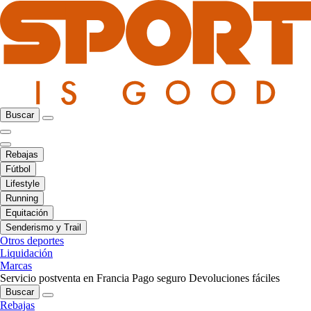
Buscar
Rebajas
Fútbol
Lifestyle
Running
Equitación
Senderismo y Trail
Otros deportes
Liquidación
Marcas
Servicio postventa en Francia
Pago seguro
Devoluciones fáciles
Buscar
Rebajas