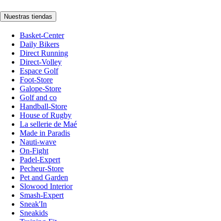
Nuestras tiendas
Basket-Center
Daily Bikers
Direct Running
Direct-Volley
Espace Golf
Foot-Store
Galope-Store
Golf and co
Handball-Store
House of Rugby
La sellerie de Maé
Made in Paradis
Nauti-wave
On-Fight
Padel-Expert
Pecheur-Store
Pet and Garden
Slowood Interior
Smash-Expert
Sneak'In
Sneakids