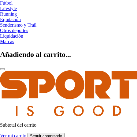
Fútbol
Lifestyle
Running
Equitación
Senderismo y Trail
Otros deportes
Liquidación
Marcas
Añadiendo al carrito...
Subtotal del carrito
Ver mi carrito
Seguir comprando