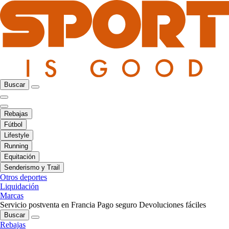
Buscar
Rebajas
Fútbol
Lifestyle
Running
Equitación
Senderismo y Trail
Otros deportes
Liquidación
Marcas
Servicio postventa en Francia
Pago seguro
Devoluciones fáciles
Buscar
Rebajas